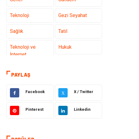
Teknoloji
Gezi Seyahat
Sağlık
Tatil
Teknoloji ve
Hukuk
İnternet
Elektrik ve
Gıda
PAYLAŞ
Elektronik
Facebook
X / Twitter
Eğitim & Kariyer
Makine
X
Otomotiv
Organizasyon
Pinterest
Linkedin
Tanıtıcı Reklam
Güzellik & Bakım