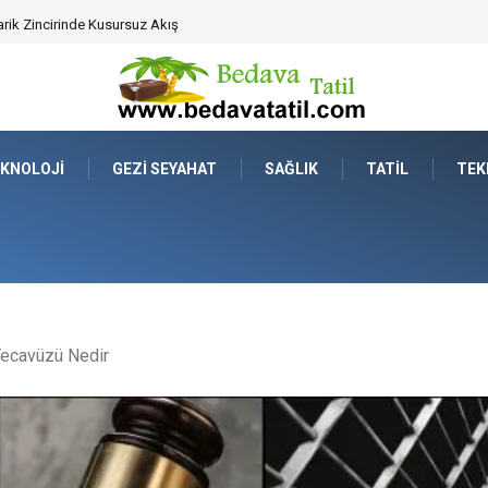
ahat Prestijinde Ve Zaman Yönetiminde Yeni Dönem
KNOLOJI
GEZI SEYAHAT
SAĞLIK
TATIL
TEK
ecavüzü Nedir