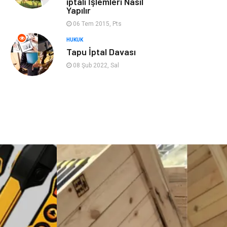
iptali İşlemleri Nasıl
Cruise
Moda
Yapılır
06 Tem 2015, Pts
Güzellik
Bakım
HUKUK
Tapu İptal Davası
Yurtdışı Turları
spor salonları
08 Şub 2022, Sal