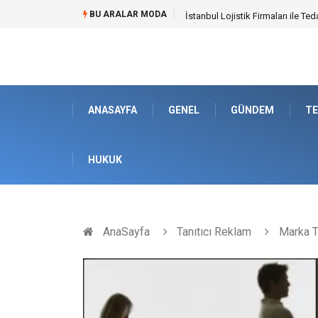
BU ARALAR MODA
Dalaman Bozburun Transfer: Sey
ANASAYFA
GENEL
GÜNDEM
TE
HUKUK
AnaSayfa
Tanıtıcı Reklam
Marka T