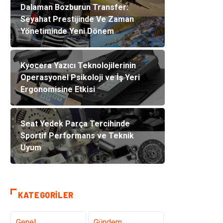
Dalaman Bozburun Transfer:
Seyahat Prestijinde Ve Zaman
Yönetiminde Yeni Dönem
Kyocera Yazıcı Teknolojilerinin
Operasyonel Psikoloji ve İş Yeri
Ergonomisine Etkisi
Seat Yedek Parça Tercihinde
Sportif Performans ve Teknik
Uyum
KATEGORILER
Genel
Gündem