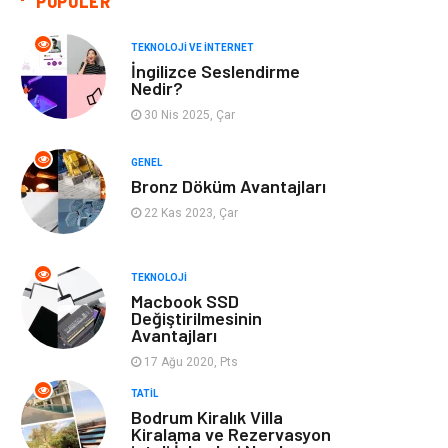
POPÜLER
Giyim
Bilgisayar ve
Yazılım
TEKNOLOJI VE İNTERNET
İngilizce Seslendirme
Mobilya
Emlak
Nedir?
30 Nis 2025, Çar
Tekstil
Genel Kültür
GENEL
Kültür
Otel
Bronz Döküm Avantajları
22 Kas 2023, Çar
Turizm
Spor Malzemeleri
TEKNOLOJI
Hediyelik Eşya
Aksesuar
Macbook SSD
Değiştirilmesinin
Avantajları
oyun alanları
uçak yolculuğu
önerileri
17 Ağu 2020, Pts
TATIL
Blogroll
Bilet
Bodrum Kiralık Villa
Kiralama ve Rezervasyon