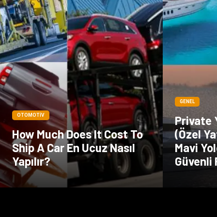
GENEL
OTOMOTIV
Private
How Much Does It Cost To
(Özel Ya
Ship A Car En Ucuz Nasıl
Mavi Yol
Yapılır?
Güvenli 