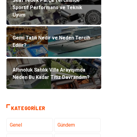
Seat Yedek Parça Tercihinde
Sportif Performans ve Teknik
Uyum
Gemi Tatili Nedir ve Neden Tercih
Edilir?
Altınoluk Satılık Villa Arayışımda
Neden Bu Kadar Titiz Davrandım?
KATEGORILER
Genel
Gündem