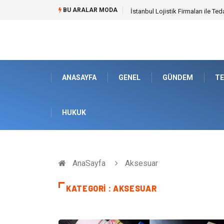
BU ARALAR MODA
Dalaman Bozburun Transfer: Sey
ANASAYFA
GENEL
GÜNDEM
TE
HUKUK
AnaSayfa
Aksesuar
KATEGORI : AKSESUAR