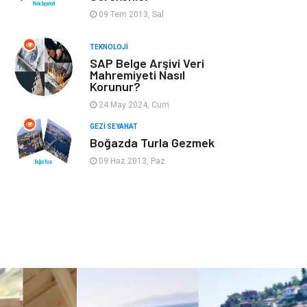
09 Tem 2013, Sal
Güzellik
Bakım
TEKNOLOJI
Yurtdışı Turları
spor salonları
SAP Belge Arşivi Veri
Mahremiyeti Nasıl
Korunur?
24 May 2024, Cum
GEZI SEYAHAT
Boğazda Turla Gezmek
09 Haz 2013, Paz