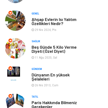
Mobilya
Emlak
GENEL
Ahşap Evlerin Isı Yalıtım
Tekstil
Genel Kültür
Özellikleri Nedir?
29 Nis 2024, Pts
Kültür
Otel
SAĞLIK
Beş Günde 5 Kilo Verme
Turizm
Spor Malzemeleri
Diyeti (Özel Diyet)
11 Ağu 2020, Sal
Hediyelik Eşya
Aksesuar
GÜNDEM
oyun alanları
uçak yolculuğu
Dünyanın En yüksek
önerileri
Şelaleleri
26 Nis 2013, Cum
Blogroll
Bilet
TATIL
Paris Hakkında Bilmeniz
Cruise
Moda
Gerekenler