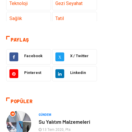
Teknoloji
Gezi Seyahat
Sağlık
Tatil
Teknoloji ve
Hukuk
PAYLAŞ
İnternet
Elektrik ve
Gıda
Facebook
X / Twitter
X
Elektronik
Pinterest
Linkedin
Eğitim & Kariyer
Makine
Otomotiv
Organizasyon
POPÜLER
Tanıtıcı Reklam
Güzellik & Bakım
GÜNDEM
Su Yalıtım Malzemeleri
Giyim
Bilgisayar ve
Yazılım
13 Tem 2020, Pts