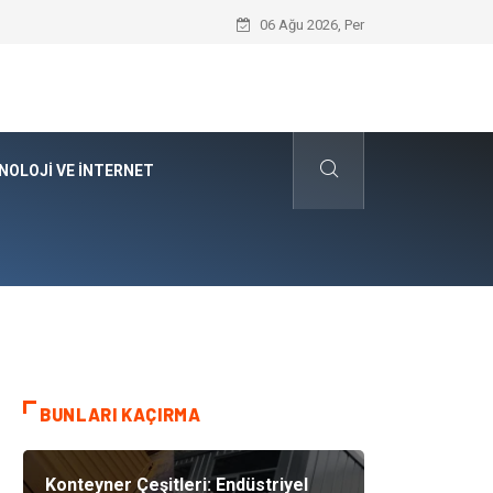
Kyocera Yazıcı Teknolojilerinin Operasyo
06 Ağu 2026, Per
NOLOJI VE İNTERNET
BUNLARI KAÇIRMA
Konteyner Çeşitleri: Endüstriyel