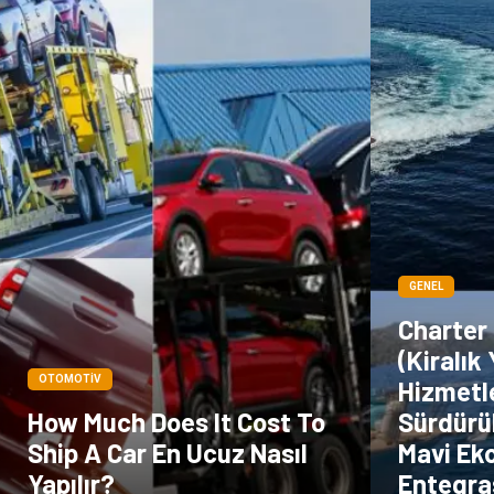
GENEL
Charter
(Kiralık
OTOMOTIV
Hizmetl
How Much Does It Cost To
Sürdürül
Ship A Car En Ucuz Nasıl
Mavi Ek
Yapılır?
Entegra