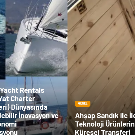
 Yacht Rentals
 Yat Charter
GENEL
eri) Dünyasında
ebilir İnovasyon ve
Ahşap Sandık ile İl
onomi
Teknoloji Ürünlerin
syonu
Küresel Transferi