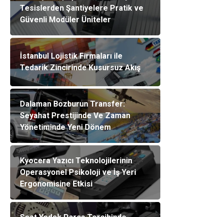
Tesislerden Şantiyelere Pratik ve
Güvenli Modüler Üniteler
İstanbul Lojistik Firmaları ile
Tedarik Zincirinde Kusursuz Akış
Dalaman Bozburun Transfer:
Seyahat Prestijinde Ve Zaman
Yönetiminde Yeni Dönem
Kyocera Yazıcı Teknolojilerinin
Operasyonel Psikoloji ve İş Yeri
Ergonomisine Etkisi