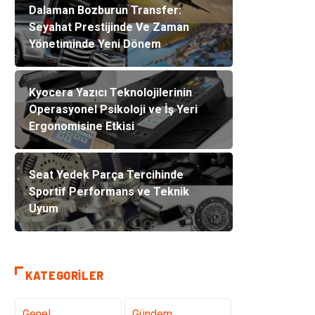
Dalaman Bozburun Transfer:
Seyahat Prestijinde Ve Zaman
Yönetiminde Yeni Dönem
Kyocera Yazıcı Teknolojilerinin
Operasyonel Psikoloji ve İş Yeri
Ergonomisine Etkisi
Seat Yedek Parça Tercihinde
Sportif Performans ve Teknik
Uyum
KATEGORILER
Genel
Gündem