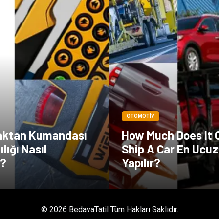
OTOMOTIV
aktan Kumandası
How Much Does It 
lığı Nasıl
Ship A Car En Ucuz
r?
Yapılır?
© 2026 BedavaTatil Tüm Hakları Saklıdır.