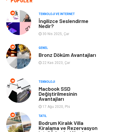
POPÜLER
Giyim
Bilgisayar ve
Yazılım
TEKNOLOJI VE İNTERNET
İngilizce Seslendirme
Mobilya
Emlak
Nedir?
30 Nis 2025, Çar
Tekstil
Genel Kültür
GENEL
Kültür
Otel
Bronz Döküm Avantajları
22 Kas 2023, Çar
Turizm
Spor Malzemeleri
TEKNOLOJI
Hediyelik Eşya
Aksesuar
Macbook SSD
Değiştirilmesinin
Avantajları
oyun alanları
uçak yolculuğu
önerileri
17 Ağu 2020, Pts
TATIL
Blogroll
Bilet
Bodrum Kiralık Villa
Kiralama ve Rezervasyon