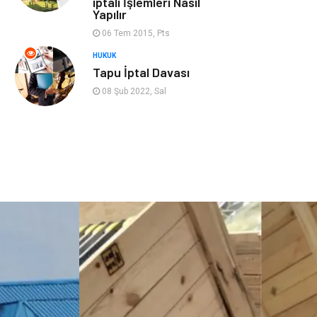
iptali İşlemleri Nasıl
Cruise
Moda
Yapılır
06 Tem 2015, Pts
Güzellik
Bakım
HUKUK
Tapu İptal Davası
Yurtdışı Turları
spor salonları
08 Şub 2022, Sal