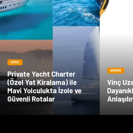
GENEL
MAKINE
Private Yacht Charter
(Özel Yat Kiralama) ile
Vinç Uz
Mavi Yolculukta İzole ve
Dayanıklı
Güvenli Rotalar
Anlaşılı