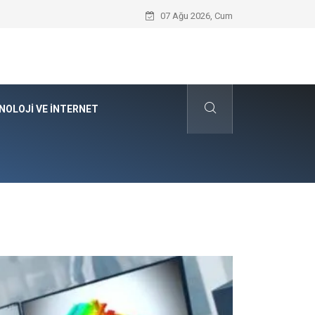
Kyocera Yazıcı Teknolojilerinin Operasyo
07 Ağu 2026, Cum
NOLOJI VE İNTERNET