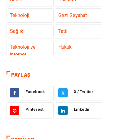
Teknoloji
Gezi Seyahat
Sağlık
Tatil
Teknoloji ve
Hukuk
İnternet
Elektrik ve
Gıda
PAYLAŞ
Elektronik
Facebook
X / Twitter
Eğitim & Kariyer
Makine
X
Otomotiv
Organizasyon
Pinterest
Linkedin
Tanıtıcı Reklam
Güzellik & Bakım