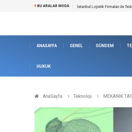
BU ARALAR MODA
Dalaman Bozburun Transfer: Sey
ANASAYFA
GENEL
GÜNDEM
TE
HUKUK
AnaSayfa
Teknoloji
MEKANİK TAS