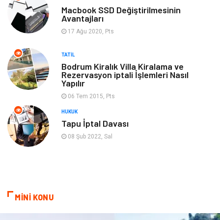
Turizm
Spor Malzemeleri
Macbook SSD Değiştirilmesinin
Avantajları
17 Ağu 2020, Pts
Hediyelik Eşya
Aksesuar
TATIL
oyun alanları
uçak yolculuğu önerileri
Bodrum Kiralık Villa Kiralama ve
Rezervasyon iptali İşlemleri Nasıl
Yapılır
Blogroll
Bilet
06 Tem 2015, Pts
Cruise
Moda
HUKUK
Tapu İptal Davası
Güzellik
Bakım
08 Şub 2022, Sal
Yurtdışı Turları
spor salonları
MİNİ KONU