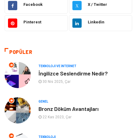
Teknoloji ve İnternet
Hukuk
Facebook
X / Twitter
X
Elektrik ve Elektronik
Gıda
Pinterest
Linkedin
Eğitim & Kariyer
Makine
Otomotiv
Organizasyon
POPÜLER
Tanıtıcı Reklam
Güzellik & Bakım
TEKNOLOJI VE İNTERNET
İngilizce Seslendirme Nedir?
Giyim
Bilgisayar ve Yazılım
30 Nis 2025, Çar
Mobilya
Emlak
GENEL
Bronz Döküm Avantajları
Tekstil
Genel Kültür
22 Kas 2023, Çar
Kültür
Otel
TEKNOLOJI