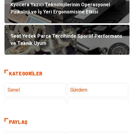
Kyocera Yazıcı Teknolojilerinin Operasyonel
Psikoloji ve İş Yeri Ergonomisine Etkisi
Seat Yedek Parça Tercihinde Sportif Performans
ve Teknik Uyum
KATEGORILER
Genel
Gündem
Teknoloji
Gezi Seyahat
Sağlık
Tatil
PAYLAŞ