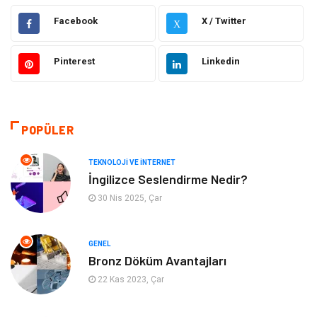
Teknoloji ve İnternet
Hukuk
Facebook
X / Twitter
X
Elektrik ve Elektronik
Gıda
Pinterest
Linkedin
Eğitim & Kariyer
Makine
Otomotiv
Organizasyon
POPÜLER
Tanıtıcı Reklam
Güzellik & Bakım
TEKNOLOJI VE İNTERNET
İngilizce Seslendirme Nedir?
Giyim
Bilgisayar ve Yazılım
30 Nis 2025, Çar
Mobilya
Emlak
GENEL
Bronz Döküm Avantajları
Tekstil
Genel Kültür
22 Kas 2023, Çar
Kültür
Otel