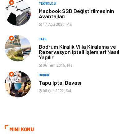
TEKNOLOJI
Turizm
Spor Malzemeleri
Macbook SSD Değiştirilmesinin
Avantajları
17 Ağu 2020, Pts
Hediyelik Eşya
Aksesuar
TATIL
oyun alanları
uçak yolculuğu önerileri
Bodrum Kiralık Villa Kiralama ve
Rezervasyon iptali İşlemleri Nasıl
Yapılır
Blogroll
Bilet
06 Tem 2015, Pts
Cruise
Moda
HUKUK
Tapu İptal Davası
Güzellik
Bakım
08 Şub 2022, Sal
Yurtdışı Turları
spor salonları
MİNİ KONU