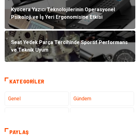
Kyocera Yazıcı Teknolojilerinin Operasyonel
Psikoloji ve İş Yeri Ergonomisine Etkisi
Seat Yedek Parça Tercihinde Sportif Performans
ve Teknik Uyum
KATEGORILER
Genel
Gündem
Teknoloji
Gezi Seyahat
Sağlık
Tatil
PAYLAŞ