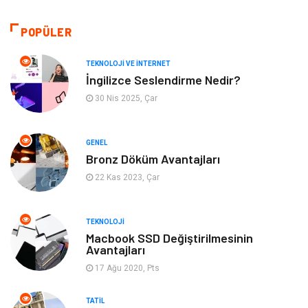
Otomotiv
Organizasyon
POPÜLER
Tanıtıcı Reklam
Güzellik & Bakım
TEKNOLOJI VE İNTERNET
İngilizce Seslendirme Nedir?
Giyim
Bilgisayar ve Yazılım
30 Nis 2025, Çar
Mobilya
Emlak
GENEL
Bronz Döküm Avantajları
Tekstil
Genel Kültür
22 Kas 2023, Çar
Kültür
Otel
TEKNOLOJI
Turizm
Spor Malzemeleri
Macbook SSD Değiştirilmesinin
Avantajları
17 Ağu 2020, Pts
Hediyelik Eşya
Aksesuar
TATIL
oyun alanları
uçak yolculuğu önerileri