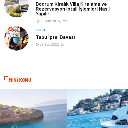
Bodrum Kiralık Villa Kiralama ve
Rezervasyon iptali İşlemleri Nasıl
Yapılır
Blogroll
Bilet
06 Tem 2015, Pts
Cruise
Moda
HUKUK
Tapu İptal Davası
Güzellik
Bakım
08 Şub 2022, Sal
Yurtdışı Turları
spor salonları
MİNİ KONU