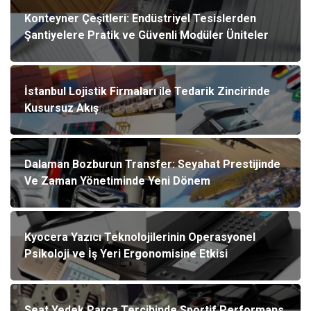
Konteyner Çeşitleri: Endüstriyel Tesislerden
Şantiyelere Pratik ve Güvenli Modüler Üniteler
İstanbul Lojistik Firmaları ile Tedarik Zincirinde
Kusursuz Akış
Dalaman Bozburun Transfer: Seyahat Prestijinde
Ve Zaman Yönetiminde Yeni Dönem
Kyocera Yazıcı Teknolojilerinin Operasyonel
Psikoloji ve İş Yeri Ergonomisine Etkisi
Seat Yedek Parça Tercihinde Sportif Performans