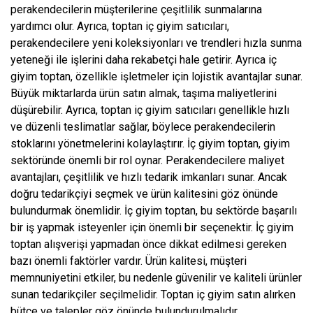
perakendecilerin müşterilerine çeşitlilik sunmalarına
yardımcı olur. Ayrıca, toptan iç giyim satıcıları,
perakendecilere yeni koleksiyonları ve trendleri hızla sunma
yeteneği ile işlerini daha rekabetçi hale getirir. Ayrıca iç
giyim toptan, özellikle işletmeler için lojistik avantajlar sunar.
Büyük miktarlarda ürün satın almak, taşıma maliyetlerini
düşürebilir. Ayrıca, toptan iç giyim satıcıları genellikle hızlı
ve düzenli teslimatlar sağlar, böylece perakendecilerin
stoklarını yönetmelerini kolaylaştırır. İç giyim toptan, giyim
sektöründe önemli bir rol oynar. Perakendecilere maliyet
avantajları, çeşitlilik ve hızlı tedarik imkanları sunar. Ancak
doğru tedarikçiyi seçmek ve ürün kalitesini göz önünde
bulundurmak önemlidir. İç giyim toptan, bu sektörde başarılı
bir iş yapmak isteyenler için önemli bir seçenektir. İç giyim
toptan alışverişi yapmadan önce dikkat edilmesi gereken
bazı önemli faktörler vardır. Ürün kalitesi, müşteri
memnuniyetini etkiler, bu nedenle güvenilir ve kaliteli ürünler
sunan tedarikçiler seçilmelidir. Toptan iç giyim satın alırken
bütçe ve talepler göz önünde bulundurulmalıdır.