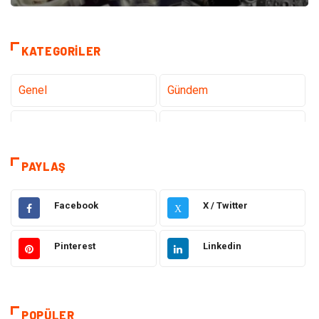
KATEGORILER
Genel
Gündem
Teknoloji
Gezi Seyahat
Sağlık
Tatil
PAYLAŞ
Teknoloji ve İnternet
Hukuk
Facebook
X / Twitter
X
Elektrik ve Elektronik
Gıda
Pinterest
Linkedin
Eğitim & Kariyer
Makine
Otomotiv
Organizasyon
POPÜLER