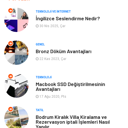
Tanıtıcı Reklam
Güzellik & Bakım
TEKNOLOJI VE İNTERNET
İngilizce Seslendirme Nedir?
Giyim
Bilgisayar ve Yazılım
30 Nis 2025, Çar
Mobilya
Emlak
GENEL
Bronz Döküm Avantajları
Tekstil
Genel Kültür
22 Kas 2023, Çar
Kültür
Otel
TEKNOLOJI
Turizm
Spor Malzemeleri
Macbook SSD Değiştirilmesinin
Avantajları
17 Ağu 2020, Pts
Hediyelik Eşya
Aksesuar
TATIL
oyun alanları
uçak yolculuğu önerileri
Bodrum Kiralık Villa Kiralama ve
Rezervasyon iptali İşlemleri Nasıl
Yapılır
Blogroll
Bilet