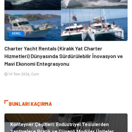
GENEL
Charter Yacht Rentals (Kiralık Yat Charter
Hizmetleri) Dünyasında Sürdürülebilir İnovasyon ve
Mavi Ekonomi Entegrasyonu
10 Tem 2026, Cum
BUNLARI KAÇIRMA
Konteyner Çeşitleri: Endüstriyel Tesislerden
Şantiyelere Pratik ve Güvenli Modüler Üniteler