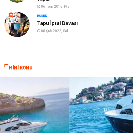
06 Tem 2015, Pts
Cruise
Moda
HUKUK
Tapu İptal Davası
Güzellik
Bakım
08 Şub 2022, Sal
Yurtdışı Turları
spor salonları
MİNİ KONU