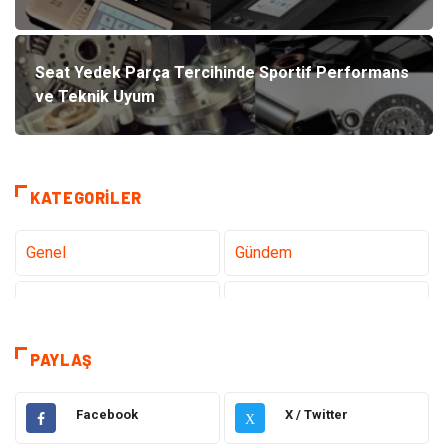
Seat Yedek Parça Tercihinde Sportif Performans
ve Teknik Uyum
KATEGORILER
Genel
Gündem
Teknoloji
Gezi Seyahat
Sağlık
Tatil
PAYLAŞ
Teknoloji ve İnternet
Hukuk
Facebook
X / Twitter
X