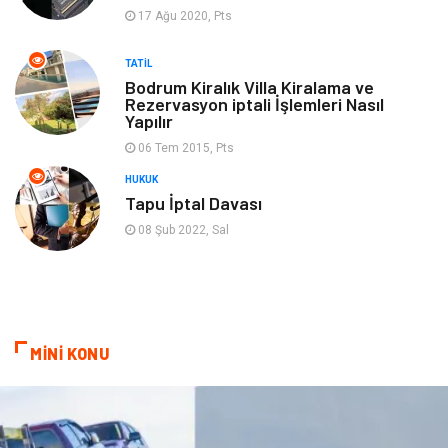
17 Ağu 2020, Pts
Hediyelik Eşya
Aksesuar
TATIL
oyun alanları
uçak yolculuğu önerileri
Bodrum Kiralık Villa Kiralama ve
Rezervasyon iptali İşlemleri Nasıl
Yapılır
Blogroll
Bilet
06 Tem 2015, Pts
Cruise
Moda
HUKUK
Tapu İptal Davası
Güzellik
Bakım
08 Şub 2022, Sal
Yurtdışı Turları
spor salonları
MİNİ KONU