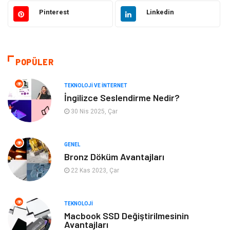
Elektrik ve Elektronik
Gıda
Pinterest
Linkedin
Eğitim & Kariyer
Makine
Otomotiv
Organizasyon
POPÜLER
Tanıtıcı Reklam
Güzellik & Bakım
TEKNOLOJI VE İNTERNET
İngilizce Seslendirme Nedir?
Giyim
Bilgisayar ve Yazılım
30 Nis 2025, Çar
Mobilya
Emlak
GENEL
Bronz Döküm Avantajları
Tekstil
Genel Kültür
22 Kas 2023, Çar
Kültür
Otel
TEKNOLOJI
Turizm
Spor Malzemeleri
Macbook SSD Değiştirilmesinin
Avantajları