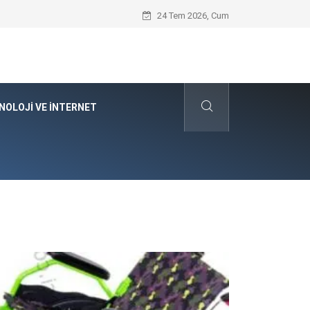
Seat Yedek Parça Tercihinde Sportif P
24 Tem 2026, Cum
NOLOJI VE İNTERNET