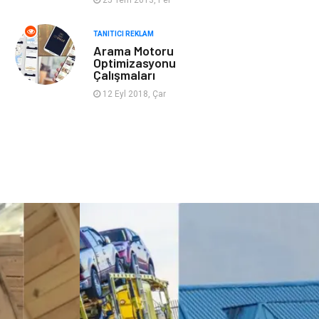
Cruise
Moda
TANITICI REKLAM
Güzellik
Bakım
Arama Motoru
Optimizasyonu
Çalışmaları
Yurtdışı Turları
spor salonları
12 Eyl 2018, Çar