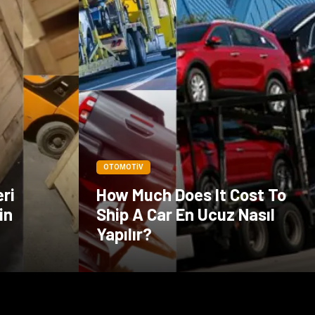
OTOMOTIV
eri
How Much Does It Cost To
in
Ship A Car En Ucuz Nasıl
Yapılır?