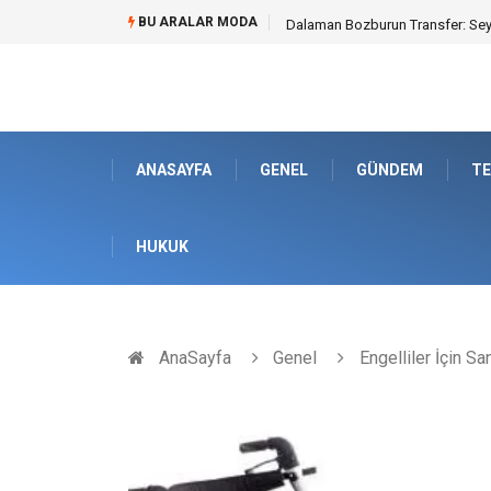
BU ARALAR MODA
Kyocera Yazıcı Teknolojilerinin O
ANASAYFA
GENEL
GÜNDEM
TE
HUKUK
AnaSayfa
Genel
Engelliler İçin S