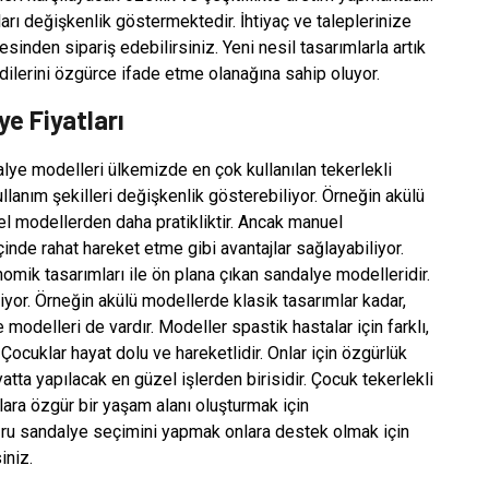
ları değişkenlik göstermektedir. İhtiyaç ve taleplerinize
inden sipariş edebilirsiniz. Yeni nesil tasarımlarla artık
endilerini özgürce ifade etme olanağına sahip oluyor.
ye Fiyatları
dalye modelleri ülkemizde en çok kullanılan tekerlekli
ullanım şekilleri değişkenlik gösterebiliyor. Örneğin akülü
uel modellerden daha pratikliktir. Ancak manuel
nde rahat hareket etme gibi avantajlar sağlayabiliyor.
onomik tasarımları ile ön plana çıkan sandalye modelleridir.
liyor. Örneğin akülü modellerde klasik tasarımlar kadar,
 modelleri de vardır. Modeller spastik hastalar için farklı,
. Çocuklar hayat dolu ve hareketlidir. Onlar için özgürlük
tta yapılacak en güzel işlerden birisidir. Çocuk tekerlekli
lara özgür bir yaşam alanı oluşturmak için
ğru sandalye seçimini yapmak onlara destek olmak için
iniz.