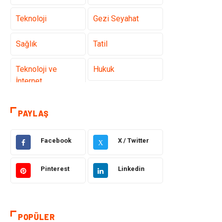
Teknoloji
Gezi Seyahat
Sağlık
Tatil
Teknoloji ve
Hukuk
İnternet
Elektrik ve
Gıda
PAYLAŞ
Elektronik
Facebook
X / Twitter
Eğitim & Kariyer
Makine
X
Otomotiv
Organizasyon
Pinterest
Linkedin
Tanıtıcı Reklam
Güzellik & Bakım
POPÜLER
Giyim
Bilgisayar ve