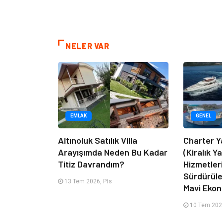
NELER VAR
EMLAK
GENEL
Altınoluk Satılık Villa
Charter Y
Arayışımda Neden Bu Kadar
(Kiralık Y
Titiz Davrandım?
Hizmetler
Sürdürüle
13 Tem 2026, Pts
Mavi Eko
10 Tem 202