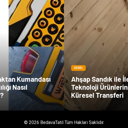
GENEL
aktan Kumandası
Ahşap Sandık ile İl
lığı Nasıl
Teknoloji Ürünlerin
r?
Küresel Transferi
© 2026 BedavaTatil Tüm Hakları Saklıdır.