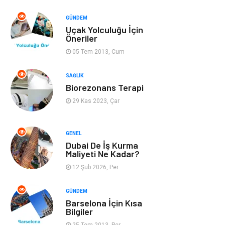
Yazılım
GÜNDEM
Uçak Yolculuğu İçin
Mobilya
Emlak
Öneriler
05 Tem 2013, Cum
Tekstil
Genel Kültür
SAĞLIK
Kültür
Otel
Biorezonans Terapi
29 Kas 2023, Çar
Turizm
Spor Malzemeleri
GENEL
Hediyelik Eşya
Aksesuar
Dubai De İş Kurma
Maliyeti Ne Kadar?
oyun alanları
uçak yolculuğu
12 Şub 2026, Per
önerileri
GÜNDEM
Blogroll
Bilet
Barselona İçin Kısa
Bilgiler
25 Tem 2013, Per