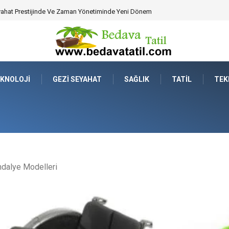
perasyonel Psikoloji ve İş Yeri Ergonomisine Etkisi
KNOLOJI
GEZI SEYAHAT
SAĞLIK
TATIL
TEK
andalye Modelleri