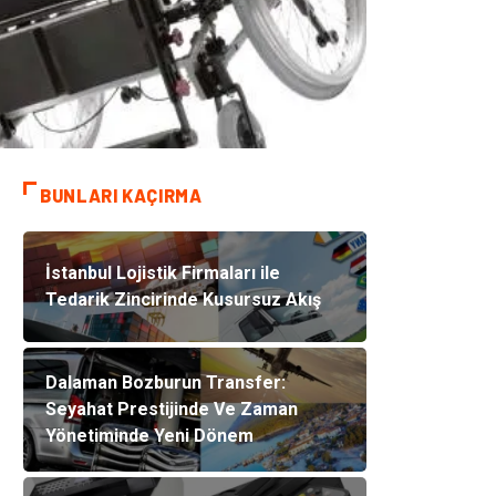
BUNLARI KAÇIRMA
İstanbul Lojistik Firmaları ile
Tedarik Zincirinde Kusursuz Akış
Dalaman Bozburun Transfer:
Seyahat Prestijinde Ve Zaman
Yönetiminde Yeni Dönem