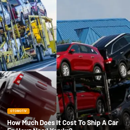
OTOMOTIV
How Much Does It Cost To Ship A Car