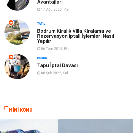
Avantajları
17 Ağu 2020, Pts
Hediyelik Eşya
Aksesuar
TATIL
oyun alanları
uçak yolculuğu önerileri
Bodrum Kiralık Villa Kiralama ve
Rezervasyon iptali İşlemleri Nasıl
Yapılır
Blogroll
Bilet
06 Tem 2015, Pts
Cruise
Moda
HUKUK
Tapu İptal Davası
Güzellik
Bakım
08 Şub 2022, Sal
Yurtdışı Turları
spor salonları
MİNİ KONU