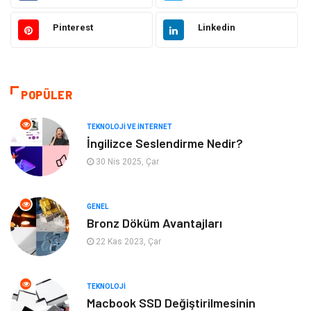
Elektrik ve Elektronik
Gıda
Pinterest
Linkedin
Eğitim & Kariyer
Makine
Otomotiv
Organizasyon
POPÜLER
Tanıtıcı Reklam
Güzellik & Bakım
TEKNOLOJI VE İNTERNET
İngilizce Seslendirme Nedir?
Giyim
Bilgisayar ve Yazılım
30 Nis 2025, Çar
Mobilya
Emlak
GENEL
Bronz Döküm Avantajları
Tekstil
Genel Kültür
22 Kas 2023, Çar
Kültür
Otel
TEKNOLOJI
Turizm
Spor Malzemeleri
Macbook SSD Değiştirilmesinin