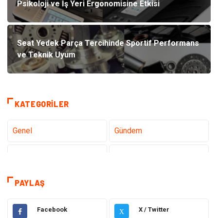
Psikoloji ve İş Yeri Ergonomisine Etkisi
Seat Yedek Parça Tercihinde Sportif Performans
ve Teknik Uyum
KATEGORILER
Genel
Gündem
Teknoloji
Gezi Seyahat
Sağlık
Tatil
PAYLAŞ
Teknoloji ve İnternet
Hukuk
Facebook
X / Twitter
X