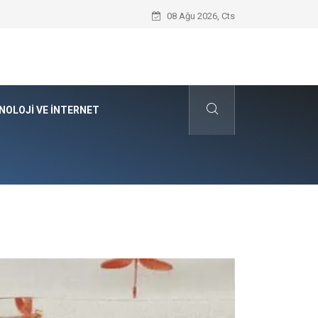
Kyocera Yazıcı Teknolojilerinin Operasyo
08 Ağu 2026, Cts
NOLOJI VE İNTERNET