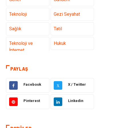
Teknoloji
Gezi Seyahat
Sağlık
Tatil
Teknoloji ve
Hukuk
İnternet
Elektrik ve
Gıda
PAYLAŞ
Elektronik
Facebook
X / Twitter
Eğitim & Kariyer
Makine
X
Otomotiv
Organizasyon
Pinterest
Linkedin
Tanıtıcı Reklam
Güzellik & Bakım