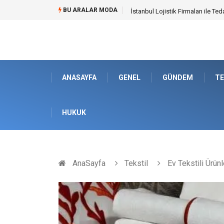
BU ARALAR MODA
Dalaman Bozburun Transfer: Sey
ANASAYFA
GENEL
GÜNDEM
TE
HUKUK
AnaSayfa
Tekstil
Ev Tekstili Ürünl