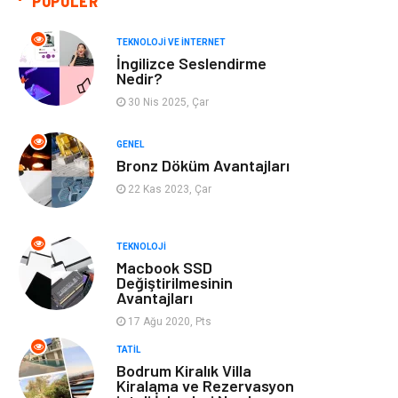
POPÜLER
Giyim
Bilgisayar ve
Yazılım
TEKNOLOJI VE İNTERNET
İngilizce Seslendirme
Mobilya
Emlak
Nedir?
30 Nis 2025, Çar
Tekstil
Genel Kültür
GENEL
Kültür
Otel
Bronz Döküm Avantajları
22 Kas 2023, Çar
Turizm
Spor Malzemeleri
TEKNOLOJI
Hediyelik Eşya
Aksesuar
Macbook SSD
Değiştirilmesinin
Avantajları
oyun alanları
uçak yolculuğu
önerileri
17 Ağu 2020, Pts
TATIL
Blogroll
Bilet
Bodrum Kiralık Villa
Kiralama ve Rezervasyon