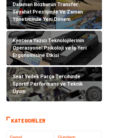
Dalaman Bozburun Transfer:
Seyahat Prestijinde Ve Zaman
Yönetiminde Yeni Dönem
Kyocera Yazıcı Teknolojilerinin
Operasyonel Psikoloji ve İş Yeri
Ergonomisine Etkisi
Seat Yedek Parça Tercihinde
Sportif Performans ve Teknik
Uyum
KATEGORILER
Genel
Gündem