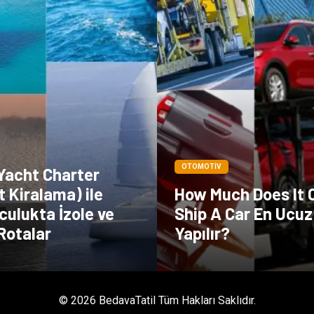
OTOMOTIV
 Yacht Charter
t Kiralama) ile
How Much Does It 
culukta İzole ve
Ship A Car En Ucuz
Rotalar
Yapılır?
© 2026 BedavaTatil Tüm Hakları Saklıdır.