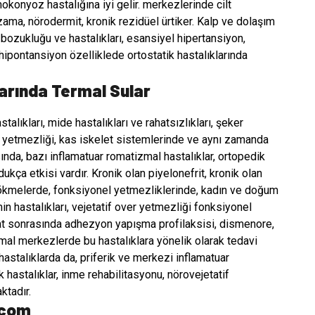
konyoz hastalığına iyi gelir.
merkezlerinde cilt
zama, nörodermit, kronik rezidüel ürtiker. Kalp ve dolaşım
bozukluğu ve hastalıkları, esansiyel hipertansiyon,
l hipontansiyon özelliklede ortostatik hastalıklarında
larında Termal Sular
lıkları, mide hastalıkları ve rahatsızlıkları, şeker
esi yetmezliği, kas iskelet sistemlerinde ve aynı zamanda
da, bazı inflamatuar romatizmal hastalıklar, ortopedik
ukça etkisi vardır. Kronik olan piyelonefrit, kronik olan
 dökmelerde, fonksiyonel yetmezliklerinde, kadın ve doğum
min hastalıkları, vejetatif over yetmezliği fonksiyonel
eliyat sonrasında adhezyon yapışma profilaksisi, dismenore,
ermal merkezlerde bu hastalıklara yönelik olarak tedavi
hastalıklarda da, priferik ve merkezi inflamatuar
ik hastalıklar, inme rehabilitasyonu, nörovejetatif
ktadır.
.com