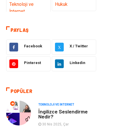
Teknoloji ve
Hukuk
İnternet
Elektrik ve
Gıda
PAYLAŞ
Elektronik
Facebook
X / Twitter
Eğitim & Kariyer
Makine
X
Otomotiv
Organizasyon
Pinterest
Linkedin
Tanıtıcı Reklam
Güzellik & Bakım
POPÜLER
Giyim
Bilgisayar ve
Yazılım
TEKNOLOJI VE İNTERNET
İngilizce Seslendirme
Mobilya
Emlak
Nedir?
30 Nis 2025, Çar
Tekstil
Genel Kültür