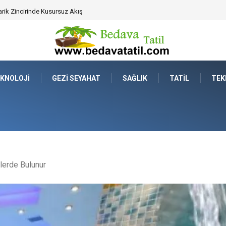
ahat Prestijinde Ve Zaman Yönetiminde Yeni Dönem
KNOLOJI
GEZI SEYAHAT
SAĞLIK
TATIL
TEK
lerde Bulunur