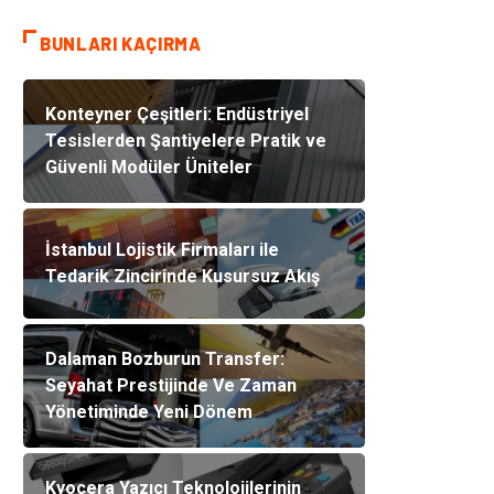
BUNLARI KAÇIRMA
Konteyner Çeşitleri: Endüstriyel
Tesislerden Şantiyelere Pratik ve
Güvenli Modüler Üniteler
İstanbul Lojistik Firmaları ile
Tedarik Zincirinde Kusursuz Akış
Dalaman Bozburun Transfer:
Seyahat Prestijinde Ve Zaman
Yönetiminde Yeni Dönem
Kyocera Yazıcı Teknolojilerinin