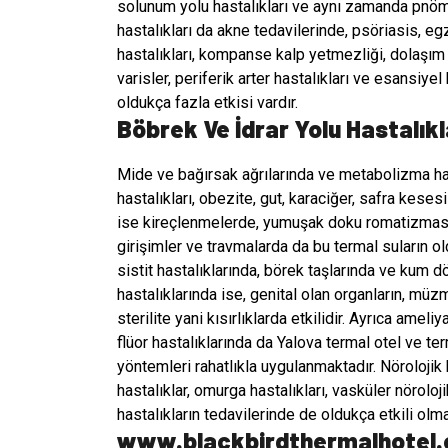
solunum yolu hastalıkları ve aynı zamanda pnömo
hastalıkları da akne tedavilerinde, psöriasis, eg
hastalıkları, kompanse kalp yetmezliği, dolaşım 
varisler, periferik arter hastalıkları ve esansiye
oldukça fazla etkisi vardır.
Böbrek Ve İdrar Yolu Hastalık
Mide ve bağırsak ağrılarında ve metabolizma hasta
hastalıkları, obezite, gut, karaciğer, safra kes
ise kireçlenmelerde, yumuşak doku romatizmasın
girişimler ve travmalarda da bu termal suların old
sistit hastalıklarında, börek taşlarında ve kum
hastalıklarında ise, genital olan organların, müz
sterilite yani kısırlıklarda etkilidir. Ayrıca am
flüor hastalıklarında da Yalova termal otel ve t
yöntemleri rahatlıkla uygulanmaktadır. Nörolojik 
hastalıklar, omurga hastalıkları, vasküler nöroloj
hastalıkların tedavilerinde de oldukça etkili olma
www.blackbirdthermalhotel