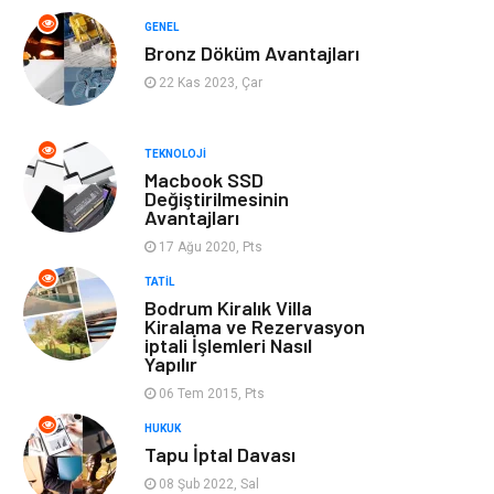
GENEL
Kültür
Otel
Bronz Döküm Avantajları
22 Kas 2023, Çar
Turizm
Spor Malzemeleri
TEKNOLOJI
Hediyelik Eşya
Aksesuar
Macbook SSD
Değiştirilmesinin
Avantajları
oyun alanları
uçak yolculuğu
önerileri
17 Ağu 2020, Pts
TATIL
Blogroll
Bilet
Bodrum Kiralık Villa
Kiralama ve Rezervasyon
iptali İşlemleri Nasıl
Cruise
Moda
Yapılır
06 Tem 2015, Pts
Güzellik
Bakım
HUKUK
Tapu İptal Davası
Yurtdışı Turları
spor salonları
08 Şub 2022, Sal