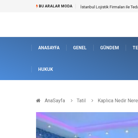
BU ARALAR MODA
Dalaman Bozburun Transfer: Sey
ANASAYFA
GENEL
GÜNDEM
TE
HUKUK
AnaSayfa
Tatil
Kaplıca Nedir Nere