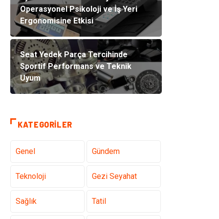
Operasyonel Psikoloji ve İş Yeri
Ergonomisine Etkisi
Seat Yedek Parça Tercihinde
Sportif Performans ve Teknik
Uyum
KATEGORILER
Genel
Gündem
Teknoloji
Gezi Seyahat
Sağlık
Tatil