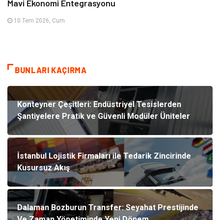
Mavi Ekonomi Entegrasyonu
10 Tem 2026, Cum
BUNLARI KAÇIRMA
Konteyner Çeşitleri: Endüstriyel Tesislerden
Şantiyelere Pratik ve Güvenli Modüler Üniteler
İstanbul Lojistik Firmaları ile Tedarik Zincirinde
Kusursuz Akış
Dalaman Bozburun Transfer: Seyahat Prestijinde
Ve Zaman Yönetiminde Yeni Dönem