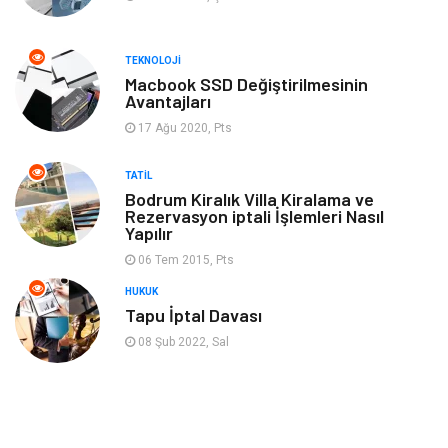
Kültür
Otel
TEKNOLOJI
Turizm
Spor Malzemeleri
Macbook SSD Değiştirilmesinin
Avantajları
17 Ağu 2020, Pts
Hediyelik Eşya
Aksesuar
TATIL
oyun alanları
uçak yolculuğu önerileri
Bodrum Kiralık Villa Kiralama ve
Rezervasyon iptali İşlemleri Nasıl
Yapılır
Blogroll
Bilet
06 Tem 2015, Pts
Cruise
Moda
HUKUK
Tapu İptal Davası
Güzellik
Bakım
08 Şub 2022, Sal
Yurtdışı Turları
spor salonları