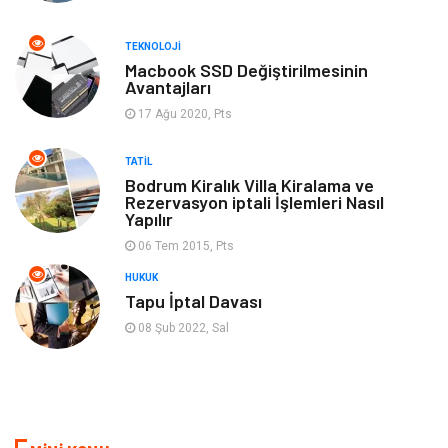
Kültür
Otel
TEKNOLOJI
Turizm
Spor Malzemeleri
Macbook SSD Değiştirilmesinin
Avantajları
17 Ağu 2020, Pts
Hediyelik Eşya
Aksesuar
TATIL
oyun alanları
uçak yolculuğu önerileri
Bodrum Kiralık Villa Kiralama ve
Rezervasyon iptali İşlemleri Nasıl
Yapılır
Blogroll
Bilet
06 Tem 2015, Pts
Cruise
Moda
HUKUK
Tapu İptal Davası
Güzellik
Bakım
08 Şub 2022, Sal
Yurtdışı Turları
spor salonları