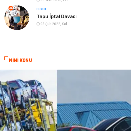
06 Tem 2015, Pts
Cruise
Moda
HUKUK
Tapu İptal Davası
Güzellik
Bakım
08 Şub 2022, Sal
Yurtdışı Turları
spor salonları
MİNİ KONU