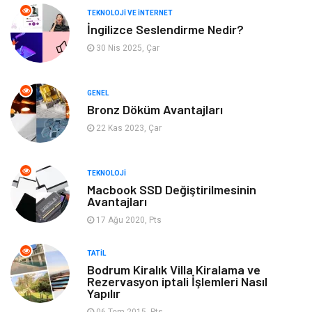
Tanıtıcı Reklam
Güzellik & Bakım
TEKNOLOJI VE İNTERNET
İngilizce Seslendirme Nedir?
Giyim
Bilgisayar ve Yazılım
30 Nis 2025, Çar
Mobilya
Emlak
GENEL
Bronz Döküm Avantajları
Tekstil
Genel Kültür
22 Kas 2023, Çar
Kültür
Otel
TEKNOLOJI
Turizm
Spor Malzemeleri
Macbook SSD Değiştirilmesinin
Avantajları
17 Ağu 2020, Pts
Hediyelik Eşya
Aksesuar
TATIL
oyun alanları
uçak yolculuğu önerileri
Bodrum Kiralık Villa Kiralama ve
Rezervasyon iptali İşlemleri Nasıl
Yapılır
Blogroll
Bilet