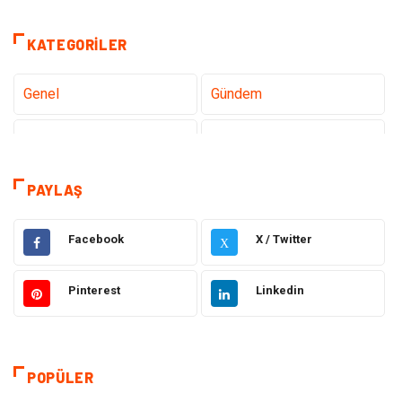
KATEGORILER
Genel
Gündem
Teknoloji
Gezi Seyahat
Sağlık
Tatil
PAYLAŞ
Teknoloji ve İnternet
Hukuk
Facebook
X / Twitter
X
Elektrik ve Elektronik
Gıda
Pinterest
Linkedin
Eğitim & Kariyer
Makine
Otomotiv
Organizasyon
POPÜLER