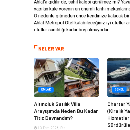
Ahlat’a gidilir de, sahil kalesi görülmez mi? Ya
yapılan kale yörenin en önemli tarihi mekanlarınd
O nedenle gitmeden önce kendinize kalacak bir y
Ahlat Metropol Otel kalabileceğiniz iyi oteller
oteller sanıldığı kadar boş olmuyorlar.
NELER VAR
EMLAK
GENEL
Altınoluk Satılık Villa
Charter Y
Arayışımda Neden Bu Kadar
(Kiralık Y
Titiz Davrandım?
Hizmetler
Sürdürüle
13 Tem 2026, Pts