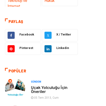
Teknoloji ve
Hukuk
İnternet
Elektrik ve
Gıda
PAYLAŞ
Elektronik
Facebook
X / Twitter
Eğitim & Kariyer
Makine
X
Otomotiv
Organizasyon
Pinterest
Linkedin
Tanıtıcı Reklam
Güzellik & Bakım
POPÜLER
Giyim
Bilgisayar ve
Yazılım
GÜNDEM
Uçak Yolculuğu İçin
Mobilya
Emlak
Öneriler
05 Tem 2013, Cum
Tekstil
Genel Kültür