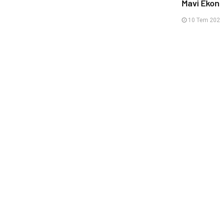
Mavi Eko
10 Tem 202