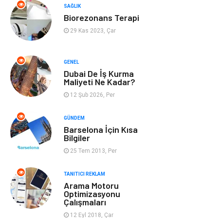
SAĞLIK
Kültür
Otel
Biorezonans Terapi
29 Kas 2023, Çar
Turizm
Spor Malzemeleri
GENEL
Hediyelik Eşya
Aksesuar
Dubai De İş Kurma
Maliyeti Ne Kadar?
oyun alanları
uçak yolculuğu
12 Şub 2026, Per
önerileri
GÜNDEM
Blogroll
Bilet
Barselona İçin Kısa
Bilgiler
25 Tem 2013, Per
Cruise
Moda
TANITICI REKLAM
Güzellik
Bakım
Arama Motoru
Optimizasyonu
Çalışmaları
Yurtdışı Turları
spor salonları
12 Eyl 2018, Çar