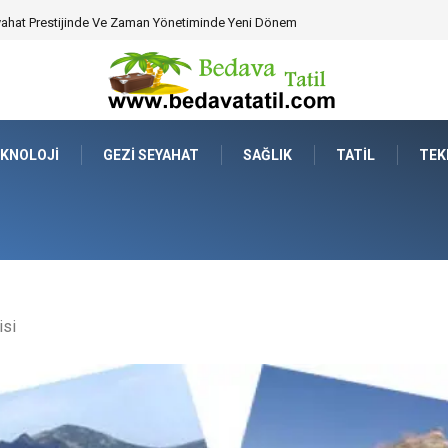
perasyonel Psikoloji ve İş Yeri Ergonomisine Etkisi
KNOLOJI
GEZI SEYAHAT
SAĞLIK
TATIL
TEK
isi