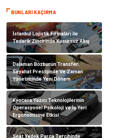
BUNLARI KAÇIRMA
İstanbul Lojistik Firmaları ile
Tedarik Zincirinde Kusursuz Akış
Dalaman Bozburun Transfer:
Seyahat Prestijinde Ve Zaman
Yönetiminde Yeni Dönem
Kyocera Yazıcı Teknolojilerinin
Operasyonel Psikoloji ve İş Yeri
Ergonomisine Etkisi
Seat Yedek Parça Tercihinde