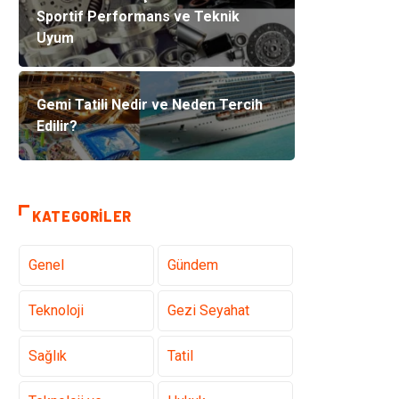
Sportif Performans ve Teknik
Uyum
Gemi Tatili Nedir ve Neden Tercih
Edilir?
KATEGORILER
Genel
Gündem
Teknoloji
Gezi Seyahat
Sağlık
Tatil