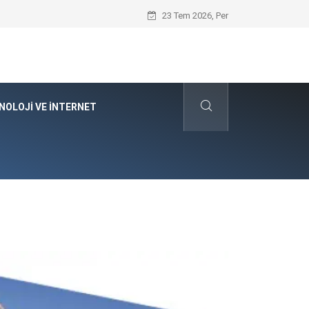
Seat Yedek Parça Tercihinde Sportif P
23 Tem 2026, Per
NOLOJI VE İNTERNET