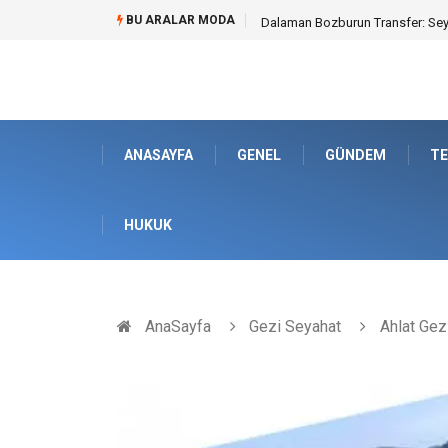
BU ARALAR MODA
Kyocera Yazıcı Teknolojilerinin O
ANASAYFA
GENEL
GÜNDEM
TE
HUKUK
AnaSayfa
Gezi Seyahat
Ahlat Gez