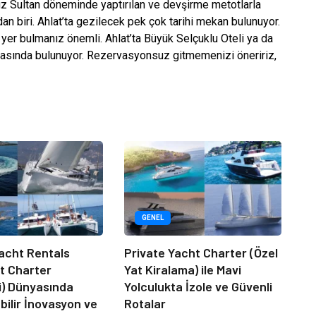
vuz Sultan döneminde yaptırılan ve devşirme metotlarla
an biri. Ahlat’ta gezilecek pek çok tarihi mekan bulunuyor.
er bulmanız önemli. Ahlat’ta Büyük Selçuklu Oteli ya da
 arasında bulunuyor. Rezervasyonsuz gitmemenizi öneririz,
GENEL
acht Rentals
Private Yacht Charter (Özel
at Charter
Yat Kiralama) ile Mavi
i) Dünyasında
Yolculukta İzole ve Güvenli
bilir İnovasyon ve
Rotalar