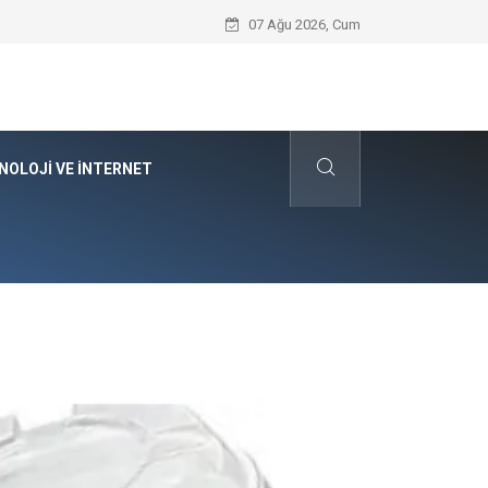
Kyocera Yazıcı Teknolojilerinin Operasyo
07 Ağu 2026, Cum
NOLOJI VE İNTERNET