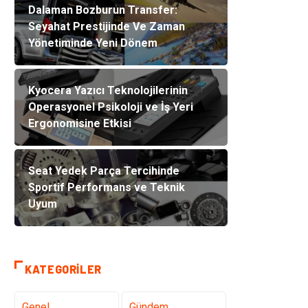
Dalaman Bozburun Transfer:
Seyahat Prestijinde Ve Zaman
Yönetiminde Yeni Dönem
Kyocera Yazıcı Teknolojilerinin
Operasyonel Psikoloji ve İş Yeri
Ergonomisine Etkisi
Seat Yedek Parça Tercihinde
Sportif Performans ve Teknik
Uyum
KATEGORILER
Genel
Gündem