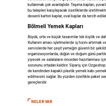
kullanmak çok avantajlıdır. Taşıma kapları, yuvar
bu talepleri karşılayacak özelliklerde üretilmekte
desenli karton kaplar, oval kaplar da tercih edileb
Bölmeli Yemek Kapları
Büyük, orta ve küçük tasarımlar tek kişilik ve da
Kullanım amacı işletmelerde iş hızını artırmak 
servislerde her çeşit yemeğin güvenli bir şekil
organizasyonlarda, düğün ve doğum günü partile
yiyecek ve salataların önceden hazırlanması için
sorununu ortadan kaldırır. Sipariş için Ozgesho
de kendinden kapaklı plastik yemek kabı yemekl
edilmesini sağlar. Bu yüzden özellikle paket se
gereçleridir.
NELER VAR