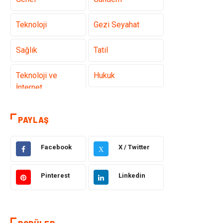
Teknoloji
Gezi Seyahat
Sağlık
Tatil
Teknoloji ve
Hukuk
İnternet
Elektrik ve
Gıda
PAYLAŞ
Elektronik
Facebook
X / Twitter
Eğitim & Kariyer
Makine
X
Otomotiv
Organizasyon
Pinterest
Linkedin
Tanıtıcı Reklam
Güzellik & Bakım