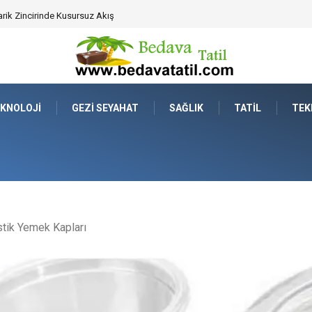
ahat Prestijinde Ve Zaman Yönetiminde Yeni Dönem
KNOLOJI
GEZI SEYAHAT
SAĞLIK
TATIL
TEK
tik Yemek Kapları