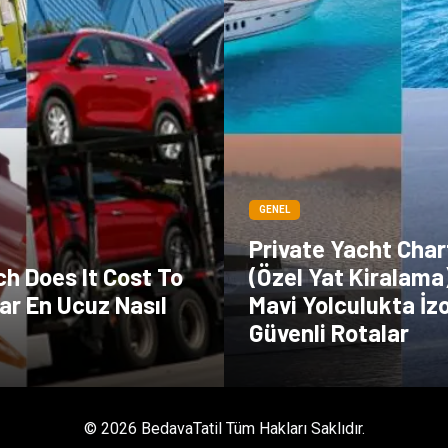
GENEL
Private Yacht Char
h Does It Cost To
(Özel Yat Kiralama)
ar En Ucuz Nasıl
Mavi Yolculukta İzo
Güvenli Rotalar
© 2026 BedavaTatil Tüm Hakları Saklıdır.