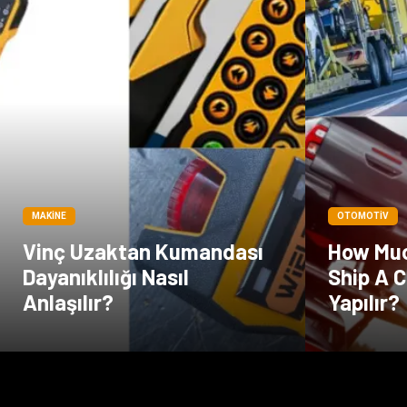
MAKINE
OTOMOTIV
Vinç Uzaktan Kumandası
How Muc
Dayanıklılığı Nasıl
Ship A C
Anlaşılır?
Yapılır?