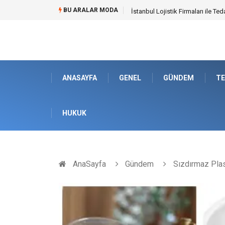
BU ARALAR MODA
Dalaman Bozburun Transfer: Sey
ANASAYFA
GENEL
GÜNDEM
TE
HUKUK
AnaSayfa
Gündem
Sızdırmaz Plas