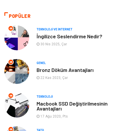
Otomotiv
Organizasyon
POPÜLER
Tanıtıcı Reklam
Güzellik & Bakım
TEKNOLOJI VE İNTERNET
İngilizce Seslendirme Nedir?
Giyim
Bilgisayar ve Yazılım
30 Nis 2025, Çar
Mobilya
Emlak
GENEL
Bronz Döküm Avantajları
Tekstil
Genel Kültür
22 Kas 2023, Çar
Kültür
Otel
TEKNOLOJI
Turizm
Spor Malzemeleri
Macbook SSD Değiştirilmesinin
Avantajları
17 Ağu 2020, Pts
Hediyelik Eşya
Aksesuar
TATIL