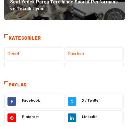
Seat Yedek Parça Tercihinde Sportif Performans
ve Teknik Uyum
KATEGORILER
Genel
Gündem
Teknoloji
Gezi Seyahat
Sağlık
Tatil
PAYLAŞ
Teknoloji ve İnternet
Hukuk
Facebook
X / Twitter
X
Elektrik ve Elektronik
Gıda
Pinterest
Linkedin
Eğitim & Kariyer
Makine