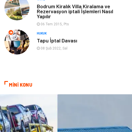
oyun alanları
uçak yolculuğu önerileri
Bodrum Kiralık Villa Kiralama ve
Rezervasyon iptali İşlemleri Nasıl
Yapılır
Blogroll
Bilet
06 Tem 2015, Pts
Cruise
Moda
HUKUK
Tapu İptal Davası
Güzellik
Bakım
08 Şub 2022, Sal
Yurtdışı Turları
spor salonları
MİNİ KONU