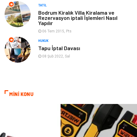
TATIL
oyun alanları
uçak yolculuğu önerileri
Bodrum Kiralık Villa Kiralama ve
Rezervasyon iptali İşlemleri Nasıl
Yapılır
Blogroll
Bilet
06 Tem 2015, Pts
Cruise
Moda
HUKUK
Tapu İptal Davası
Güzellik
Bakım
08 Şub 2022, Sal
Yurtdışı Turları
spor salonları
MİNİ KONU