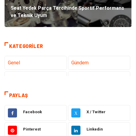
Seat Yedek Parça Tercihinde Sportif Performans
ve Teknik Uyum
KATEGORILER
Genel
Gündem
Teknoloji
Gezi Seyahat
Sağlık
Tatil
PAYLAŞ
Teknoloji ve İnternet
Hukuk
Facebook
X / Twitter
X
Elektrik ve Elektronik
Gıda
Pinterest
Linkedin