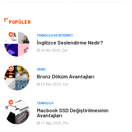
Eğitim & Kariyer
Makine
Otomotiv
Organizasyon
POPÜLER
Tanıtıcı Reklam
Güzellik & Bakım
TEKNOLOJI VE İNTERNET
İngilizce Seslendirme Nedir?
Giyim
Bilgisayar ve Yazılım
30 Nis 2025, Çar
Mobilya
Emlak
GENEL
Bronz Döküm Avantajları
Tekstil
Genel Kültür
22 Kas 2023, Çar
Kültür
Otel
TEKNOLOJI
Turizm
Spor Malzemeleri
Macbook SSD Değiştirilmesinin
Avantajları
17 Ağu 2020, Pts
Hediyelik Eşya
Aksesuar