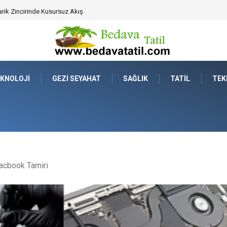
ahat Prestijinde Ve Zaman Yönetiminde Yeni Dönem
KNOLOJI
GEZI SEYAHAT
SAĞLIK
TATIL
TEK
cbook Tamiri