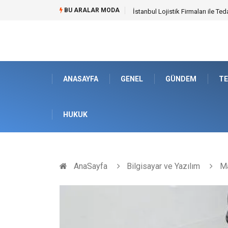
BU ARALAR MODA
Dalaman Bozburun Transfer: Sey
ANASAYFA
GENEL
GÜNDEM
TE
HUKUK
AnaSayfa
Bilgisayar ve Yazılım
Ma