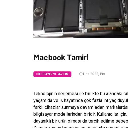
Macbook Tamiri
Haz 2022, Pts
BILGISAYAR VE YAZILIM
Teknolojinin ilerlemesi ile birlikte bu alandaki 
yaşam da ve iş hayatında çok fazla ihtiyaç duyulu
farklı cihazlar sunmaya devam eden markalardan
bilgisayar modellerinden biridir. Kullanıcılar içi
dayanıklı bir ürün olması da tercih edilme sebepl
Zaman zaman bozulma ve arıza gibi durumlar söz