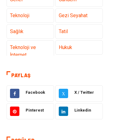
Teknoloji
Gezi Seyahat
Sağlık
Tatil
Teknoloji ve
Hukuk
İnternet
Elektrik ve
Gıda
PAYLAŞ
Elektronik
Facebook
X / Twitter
Eğitim & Kariyer
Makine
X
Otomotiv
Organizasyon
Pinterest
Linkedin
Tanıtıcı Reklam
Güzellik & Bakım