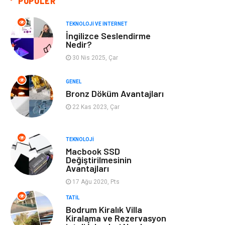
POPÜLER
Giyim
Bilgisayar ve
Yazılım
TEKNOLOJI VE İNTERNET
İngilizce Seslendirme
Mobilya
Emlak
Nedir?
30 Nis 2025, Çar
Tekstil
Genel Kültür
GENEL
Kültür
Otel
Bronz Döküm Avantajları
22 Kas 2023, Çar
Turizm
Spor Malzemeleri
TEKNOLOJI
Hediyelik Eşya
Aksesuar
Macbook SSD
Değiştirilmesinin
Avantajları
oyun alanları
uçak yolculuğu
önerileri
17 Ağu 2020, Pts
TATIL
Blogroll
Bilet
Bodrum Kiralık Villa
Kiralama ve Rezervasyon