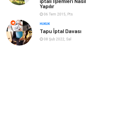
iptali İşlemleri Nasıl
Cruise
Moda
Yapılır
06 Tem 2015, Pts
Güzellik
Bakım
HUKUK
Tapu İptal Davası
Yurtdışı Turları
spor salonları
08 Şub 2022, Sal