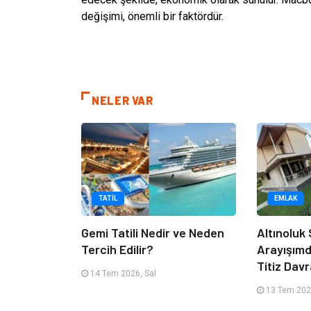
değişimi, önemli bir faktördür.
NELER VAR
TATIL
EMLAK
Gemi Tatili Nedir ve Neden
Altınoluk S
Tercih Edilir?
Arayışım
Titiz Dav
14 Tem 2026, Sal
13 Tem 202