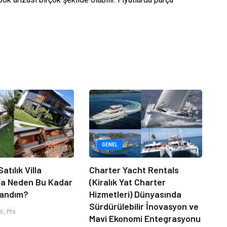
GENEL
atılık Villa
Charter Yacht Rentals
da Neden Bu Kadar
(Kiralık Yat Charter
randım?
Hizmetleri) Dünyasında
Sürdürülebilir İnovasyon ve
6, Pts
Mavi Ekonomi Entegrasyonu