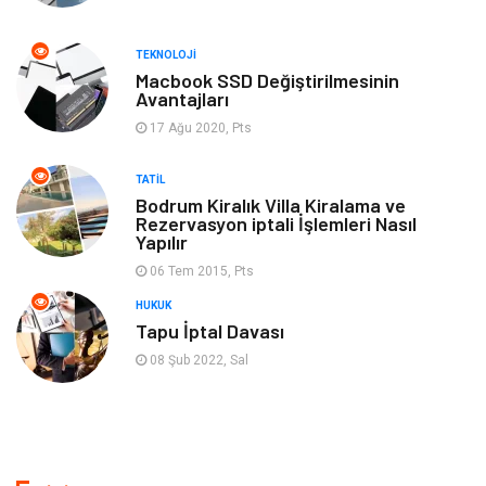
Kültür
Otel
TEKNOLOJI
Turizm
Spor Malzemeleri
Macbook SSD Değiştirilmesinin
Avantajları
17 Ağu 2020, Pts
Hediyelik Eşya
Aksesuar
TATIL
oyun alanları
uçak yolculuğu önerileri
Bodrum Kiralık Villa Kiralama ve
Rezervasyon iptali İşlemleri Nasıl
Yapılır
Blogroll
Bilet
06 Tem 2015, Pts
Cruise
Moda
HUKUK
Tapu İptal Davası
Güzellik
Bakım
08 Şub 2022, Sal
Yurtdışı Turları
spor salonları