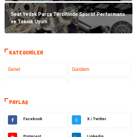
Seat Yedek Parça Tercihinde Sportif Performans
ve Teknik Uyum
KATEGORILER
Genel
Gündem
Teknoloji
Gezi Seyahat
Sağlık
Tatil
PAYLAŞ
Teknoloji ve İnternet
Hukuk
Facebook
X / Twitter
X
Elektrik ve Elektronik
Gıda
Pinterest
Linkedin