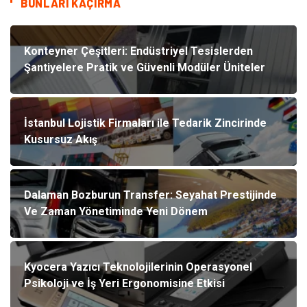
BUNLARI KAÇIRMA
Konteyner Çeşitleri: Endüstriyel Tesislerden
Şantiyelere Pratik ve Güvenli Modüler Üniteler
İstanbul Lojistik Firmaları ile Tedarik Zincirinde
Kusursuz Akış
Dalaman Bozburun Transfer: Seyahat Prestijinde
Ve Zaman Yönetiminde Yeni Dönem
Kyocera Yazıcı Teknolojilerinin Operasyonel
Psikoloji ve İş Yeri Ergonomisine Etkisi