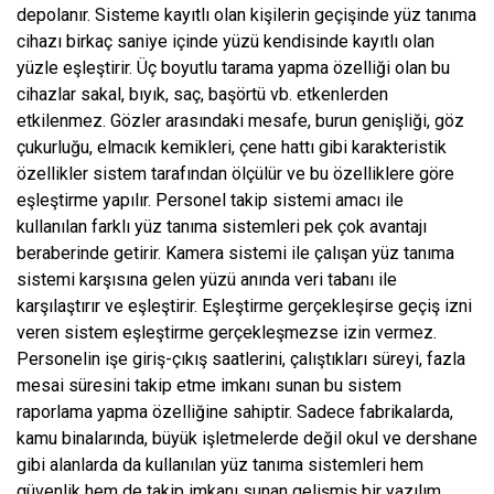
depolanır. Sisteme kayıtlı olan kişilerin geçişinde yüz tanıma
cihazı birkaç saniye içinde yüzü kendisinde kayıtlı olan
yüzle eşleştirir. Üç boyutlu tarama yapma özelliği olan bu
cihazlar sakal, bıyık, saç, başörtü vb. etkenlerden
etkilenmez. Gözler arasındaki mesafe, burun genişliği, göz
çukurluğu, elmacık kemikleri, çene hattı gibi karakteristik
özellikler sistem tarafından ölçülür ve bu özelliklere göre
eşleştirme yapılır. Personel takip sistemi amacı ile
kullanılan farklı yüz tanıma sistemleri pek çok avantajı
beraberinde getirir. Kamera sistemi ile çalışan yüz tanıma
sistemi karşısına gelen yüzü anında veri tabanı ile
karşılaştırır ve eşleştirir. Eşleştirme gerçekleşirse geçiş izni
veren sistem eşleştirme gerçekleşmezse izin vermez.
Personelin işe giriş-çıkış saatlerini, çalıştıkları süreyi, fazla
mesai süresini takip etme imkanı sunan bu sistem
raporlama yapma özelliğine sahiptir. Sadece fabrikalarda,
kamu binalarında, büyük işletmelerde değil okul ve dershane
gibi alanlarda da kullanılan yüz tanıma sistemleri hem
güvenlik hem de takip imkanı sunan gelişmiş bir yazılım