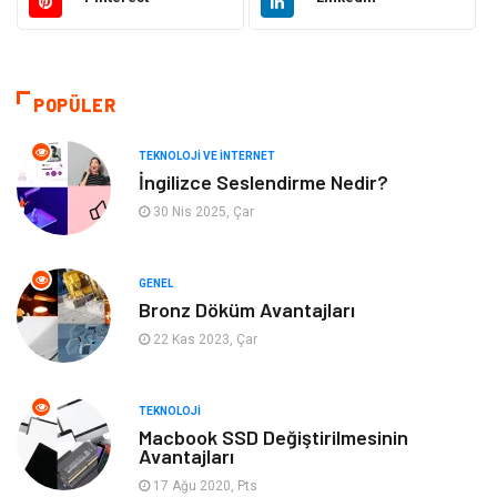
Eğitim & Kariyer
Makine
Otomotiv
Organizasyon
POPÜLER
Tanıtıcı Reklam
Güzellik & Bakım
TEKNOLOJI VE İNTERNET
İngilizce Seslendirme Nedir?
Giyim
Bilgisayar ve Yazılım
30 Nis 2025, Çar
Mobilya
Emlak
GENEL
Bronz Döküm Avantajları
Tekstil
Genel Kültür
22 Kas 2023, Çar
Kültür
Otel
TEKNOLOJI
Turizm
Spor Malzemeleri
Macbook SSD Değiştirilmesinin
Avantajları
17 Ağu 2020, Pts
Hediyelik Eşya
Aksesuar