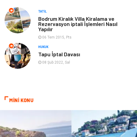
TATIL
oyun alanları
uçak yolculuğu önerileri
Bodrum Kiralık Villa Kiralama ve
Rezervasyon iptali İşlemleri Nasıl
Yapılır
Blogroll
Bilet
06 Tem 2015, Pts
Cruise
Moda
HUKUK
Tapu İptal Davası
Güzellik
Bakım
08 Şub 2022, Sal
Yurtdışı Turları
spor salonları
MİNİ KONU