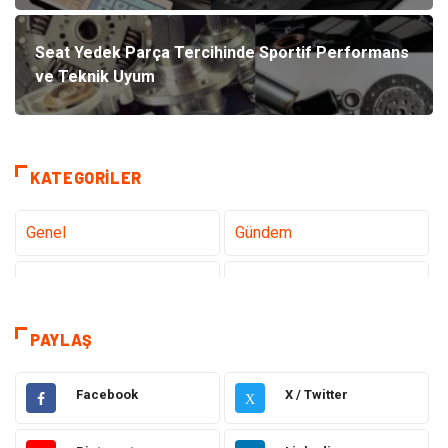
Seat Yedek Parça Tercihinde Sportif Performans
ve Teknik Uyum
KATEGORILER
Genel
Gündem
Teknoloji
Gezi Seyahat
Sağlık
Tatil
PAYLAŞ
Teknoloji ve İnternet
Hukuk
Facebook
X / Twitter
X
Elektrik ve Elektronik
Gıda