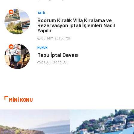
TATIL
oyun alanları
uçak yolculuğu önerileri
Bodrum Kiralık Villa Kiralama ve
Rezervasyon iptali İşlemleri Nasıl
Yapılır
Blogroll
Bilet
06 Tem 2015, Pts
Cruise
Moda
HUKUK
Tapu İptal Davası
Güzellik
Bakım
08 Şub 2022, Sal
Yurtdışı Turları
spor salonları
MİNİ KONU