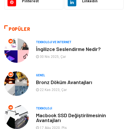
Pinterest
Linkedin
Eğitim & Kariyer
Makine
Otomotiv
Organizasyon
POPÜLER
Tanıtıcı Reklam
Güzellik & Bakım
TEKNOLOJI VE İNTERNET
İngilizce Seslendirme Nedir?
Giyim
Bilgisayar ve Yazılım
30 Nis 2025, Çar
Mobilya
Emlak
GENEL
Bronz Döküm Avantajları
Tekstil
Genel Kültür
22 Kas 2023, Çar
Kültür
Otel
TEKNOLOJI
Turizm
Spor Malzemeleri
Macbook SSD Değiştirilmesinin
Avantajları
17 Ağu 2020, Pts
Hediyelik Eşya
Aksesuar