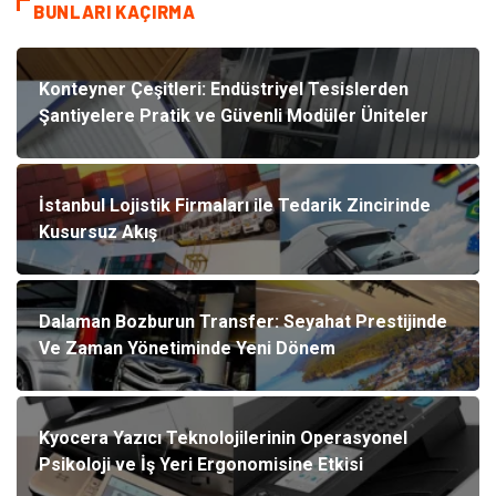
BUNLARI KAÇIRMA
Konteyner Çeşitleri: Endüstriyel Tesislerden
Şantiyelere Pratik ve Güvenli Modüler Üniteler
İstanbul Lojistik Firmaları ile Tedarik Zincirinde
Kusursuz Akış
Dalaman Bozburun Transfer: Seyahat Prestijinde
Ve Zaman Yönetiminde Yeni Dönem
Kyocera Yazıcı Teknolojilerinin Operasyonel
Psikoloji ve İş Yeri Ergonomisine Etkisi