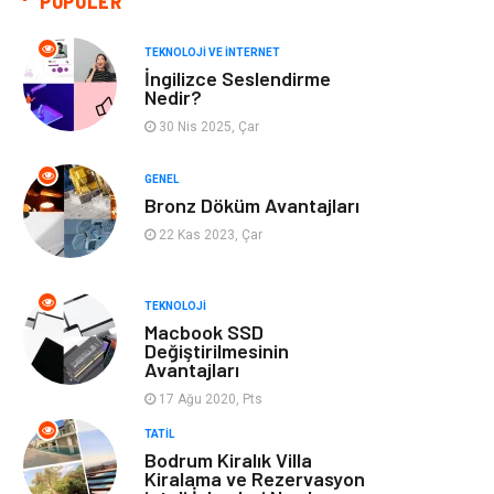
POPÜLER
Giyim
Bilgisayar ve
Yazılım
TEKNOLOJI VE İNTERNET
İngilizce Seslendirme
Mobilya
Emlak
Nedir?
30 Nis 2025, Çar
Tekstil
Genel Kültür
GENEL
Kültür
Otel
Bronz Döküm Avantajları
22 Kas 2023, Çar
Turizm
Spor Malzemeleri
TEKNOLOJI
Hediyelik Eşya
Aksesuar
Macbook SSD
Değiştirilmesinin
Avantajları
oyun alanları
uçak yolculuğu
önerileri
17 Ağu 2020, Pts
TATIL
Blogroll
Bilet
Bodrum Kiralık Villa
Kiralama ve Rezervasyon