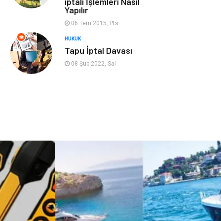
iptali İşlemleri Nasıl
Cruise
Moda
Yapılır
06 Tem 2015, Pts
Güzellik
Bakım
HUKUK
Tapu İptal Davası
Yurtdışı Turları
spor salonları
08 Şub 2022, Sal