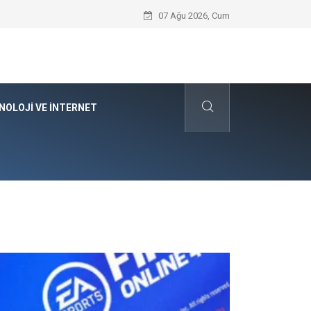
Kyocera Yazıcı Teknolojilerinin Operasyo
07 Ağu 2026, Cum
NOLOJI VE İNTERNET