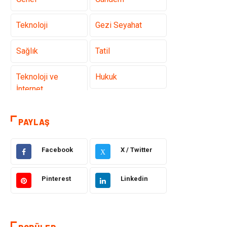
Teknoloji
Gezi Seyahat
Sağlık
Tatil
Teknoloji ve
Hukuk
İnternet
Elektrik ve
Gıda
PAYLAŞ
Elektronik
Facebook
X / Twitter
Eğitim & Kariyer
Makine
X
Otomotiv
Organizasyon
Pinterest
Linkedin
Tanıtıcı Reklam
Güzellik & Bakım