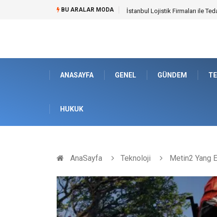
BU ARALAR MODA
Dalaman Bozburun Transfer: Sey
ANASAYFA
GENEL
GÜNDEM
TE
HUKUK
AnaSayfa
Teknoloji
Metin2 Yang El