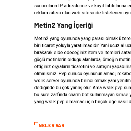
sunucuların IP adreslerine ve kayıt tablolarına er
reklam sitesi olan web sitesinde listelenen oyunla
Metin2 Yang İçeriği
Metin2 yang oyununda yang parası olmak üzere o
biri ticaret yoluyla yaratılmasıdır. Yani ucuz al u
bırakarak elde edeceğiniz item ve itemleri satar
güçlü metinlerin olduğu alanlarda, örneğin metin
ettiğiniz eşyaların ticaretini ve satışını yapabil
olmalısınız. Pvp sunucu oyununun amacı, rekabet
wslik server oyununda birinci olmak yani yenilm
dediğinde bu çok yanlış olur. Ama wslik pvp sun
bu süre zarfında charm bot kullanmayan kimse y
yang wslik pvp olmaması için birçok öğe nasıl d
NELER VAR