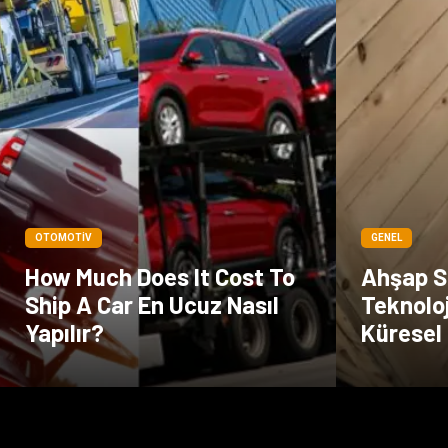
OTOMOTIV
GENEL
How Much Does It Cost To
Ahşap Sa
Ship A Car En Ucuz Nasıl
Teknoloj
Yapılır?
Küresel 