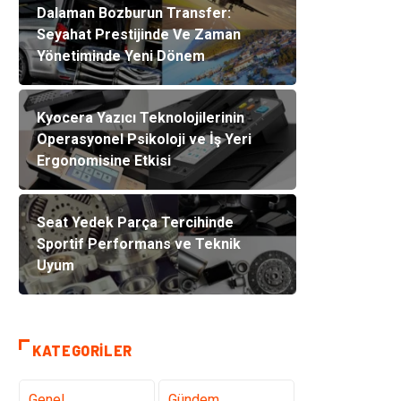
Dalaman Bozburun Transfer:
Seyahat Prestijinde Ve Zaman
Yönetiminde Yeni Dönem
Kyocera Yazıcı Teknolojilerinin
Operasyonel Psikoloji ve İş Yeri
Ergonomisine Etkisi
Seat Yedek Parça Tercihinde
Sportif Performans ve Teknik
Uyum
KATEGORILER
Genel
Gündem