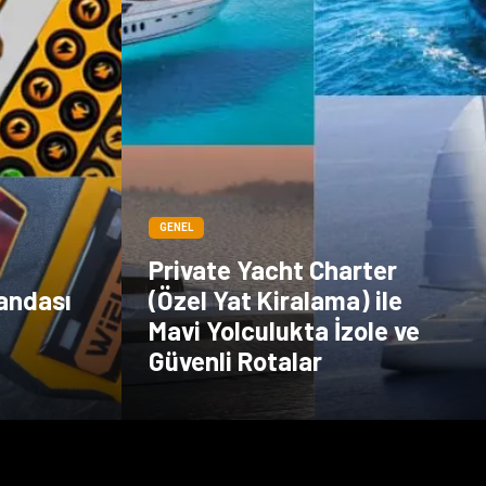
GENEL
Private Yacht Charter
andası
(Özel Yat Kiralama) ile
Mavi Yolculukta İzole ve
Güvenli Rotalar