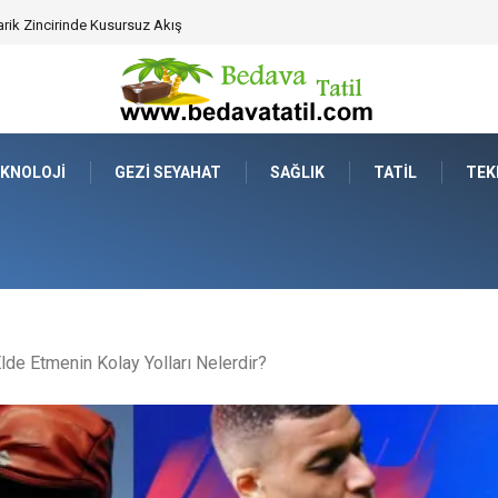
ahat Prestijinde Ve Zaman Yönetiminde Yeni Dönem
KNOLOJI
GEZI SEYAHAT
SAĞLIK
TATIL
TEK
de Etmenin Kolay Yolları Nelerdir?