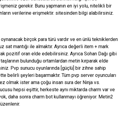
işmeniz gerekir. Bunu yapmanın en iyi yolu, nitelikli bir
rın verilerine erişmektir. sitesinden bilgi alabilirsiniz.
ynanacak birçok para türü vardır ve en ünlü tekniklerden
cuz sat mantığı ile almaktır. Ayrıca değerli item + mark
ak pozitif oran elde edebilirsiniz. Ayrıca Sohan Dağı gibi
 taşlarının bulunduğu ortamlardan metin kırparak elde
irsiniz. Pvp sunucu oyunlarında [güçlü] bir zihne sahip
te belirli şeyleri başarmaktır. Tüm pvp server oyuncuları
ez olmak ister ama çoğu insan sura der Ninja vs.
ucusu hepsi eşittir, herkeste aynı miktarda charm var ve
ok, daha sonra charm bot kullanmayı öğreniyor. Metin2
üzenlenir.