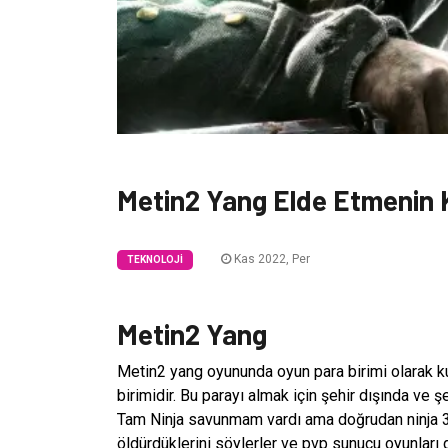
Metin2 Yang Elde Etmenin Ko
Kas 2022, Per
TEKNOLOJI
Metin2 Yang
Metin2 yang oyununda oyun para birimi olarak kul
birimidir. Bu parayı almak için şehir dışında ve 
Tam Ninja savunmam vardı ama doğrudan ninja 3k 
öldürdüklerini söylerler ve pvp sunucu oyunları g