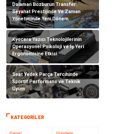
Dalaman Bozburun Transfer:
Seyahat Prestijinde Ve Zaman
Yönetiminde Yeni Dönem
Kyocera Yazıcı Teknolojilerinin
Operasyonel Psikoloji ve İş Yeri
Ergonomisine Etkisi
Seat Yedek Parça Tercihinde
Sportif Performans ve Teknik
Uyum
KATEGORILER
Genel
Gündem