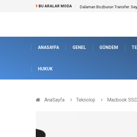
BU ARALAR MODA
Kyocera Yazıcı Teknolojilerinin O
ANASAYFA
GENEL
GÜNDEM
TE
HUKUK
AnaSayfa
Teknoloji
Macbook SSD D