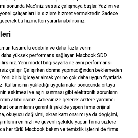
şimi sonunda Mac’iniz sessiz çalışmaya başlar. Yazlım ve
onel çalışanları ile sizlere hizmet vermektedir. Sadece
 geçerek bu hizmetten yararlanabilirsiniz.
leri
aman tasarrufu edebilir ve daha fazla verim
çok daha yüksek performans sağlayan Macbook SDD
lirsiniz. Yeni model bilgisayarla ile aynı performansı
essiz çalışır. Çalışırken donma yapmadığından beklemeden
. Yeni bir bilgisayar almak yerine çok daha uygun fiyatlarla
niz. Kullanıcının yüklediği uygulamalar sonucunda ortaya
nenin eskimesi ve aşırı ısınması gibi elektronik sorunların
dım alabilirsiniz. Adresinize gelerek sizlere yardımcı
kart onarımlarını garantili şekilde yapan firma orijinal
a, okuyucu değişimi, ekran kartı onarımı ya da değişimi,
lerini en hızlı ve güvenli şekilde yapan firma sizlere
ıca her türlü Macbook bakım ve temizlik işlerini de firma