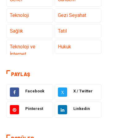
Teknoloji
Gezi Seyahat
Sağlık
Tatil
Teknoloji ve
Hukuk
İnternet
Elektrik ve
Gıda
PAYLAŞ
Elektronik
Facebook
X / Twitter
Eğitim & Kariyer
Makine
X
Otomotiv
Organizasyon
Pinterest
Linkedin
Tanıtıcı Reklam
Güzellik & Bakım