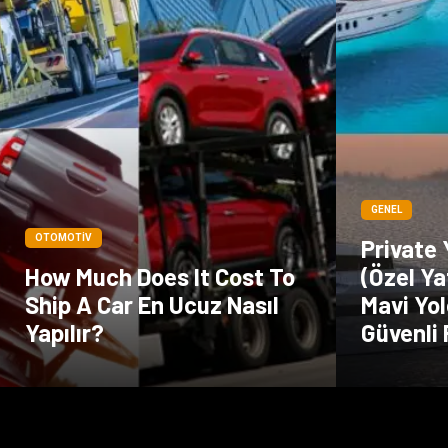
GENEL
OTOMOTIV
Private
How Much Does It Cost To
(Özel Ya
Ship A Car En Ucuz Nasıl
Mavi Yol
Yapılır?
Güvenli 