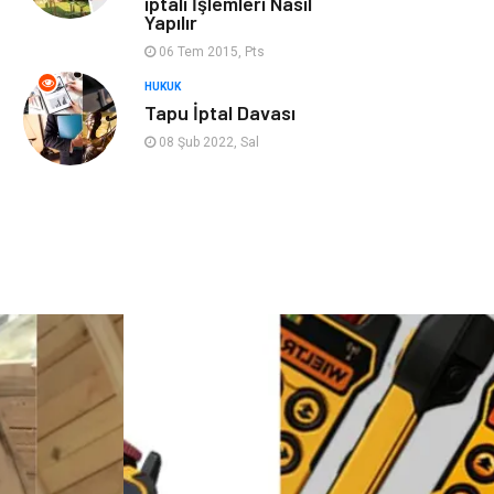
iptali İşlemleri Nasıl
Cruise
Moda
Yapılır
06 Tem 2015, Pts
Güzellik
Bakım
HUKUK
Tapu İptal Davası
Yurtdışı Turları
spor salonları
08 Şub 2022, Sal