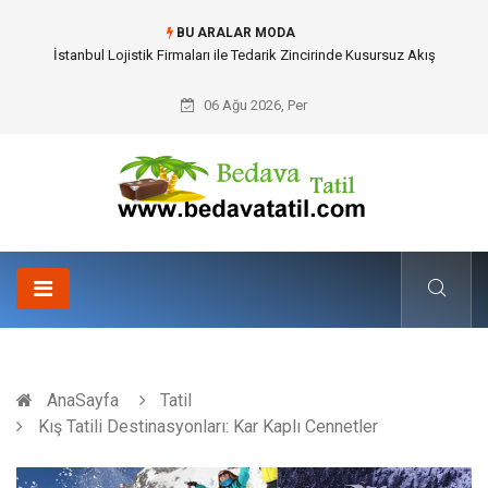
BU ARALAR MODA
Dalaman Bozburun Transfer: Seyahat Prestijinde Ve Zaman Yönetiminde
Yeni Dönem
06 Ağu 2026, Per
AnaSayfa
Tatil
Kış Tatili Destinasyonları: Kar Kaplı Cennetler