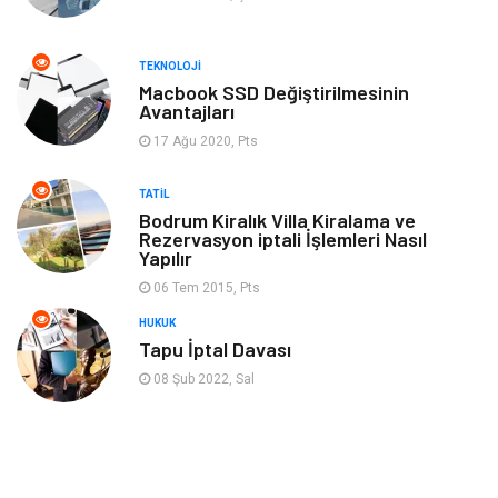
Kültür
Otel
TEKNOLOJI
Turizm
Spor Malzemeleri
Macbook SSD Değiştirilmesinin
Avantajları
17 Ağu 2020, Pts
Hediyelik Eşya
Aksesuar
TATIL
oyun alanları
uçak yolculuğu önerileri
Bodrum Kiralık Villa Kiralama ve
Rezervasyon iptali İşlemleri Nasıl
Yapılır
Blogroll
Bilet
06 Tem 2015, Pts
Cruise
Moda
HUKUK
Tapu İptal Davası
Güzellik
Bakım
08 Şub 2022, Sal
Yurtdışı Turları
spor salonları