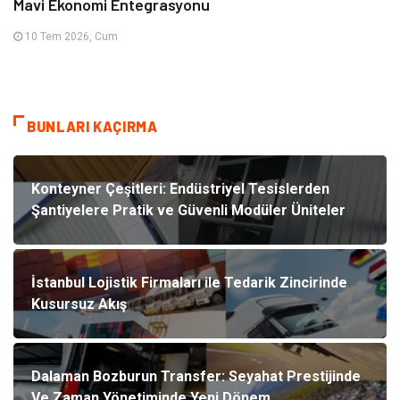
Mavi Ekonomi Entegrasyonu
10 Tem 2026, Cum
BUNLARI KAÇIRMA
Konteyner Çeşitleri: Endüstriyel Tesislerden
Şantiyelere Pratik ve Güvenli Modüler Üniteler
İstanbul Lojistik Firmaları ile Tedarik Zincirinde
Kusursuz Akış
Dalaman Bozburun Transfer: Seyahat Prestijinde
Ve Zaman Yönetiminde Yeni Dönem