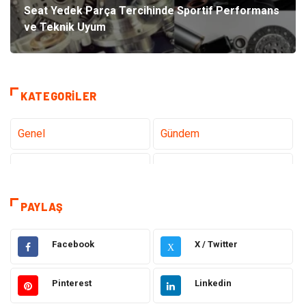
Seat Yedek Parça Tercihinde Sportif Performans
ve Teknik Uyum
KATEGORILER
Genel
Gündem
Teknoloji
Gezi Seyahat
Sağlık
Tatil
PAYLAŞ
Teknoloji ve İnternet
Hukuk
Facebook
X / Twitter
X
Elektrik ve Elektronik
Gıda
Pinterest
Linkedin