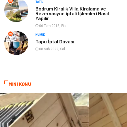
TATIL
oyun alanları
uçak yolculuğu önerileri
Bodrum Kiralık Villa Kiralama ve
Rezervasyon iptali İşlemleri Nasıl
Yapılır
Blogroll
Bilet
06 Tem 2015, Pts
Cruise
Moda
HUKUK
Tapu İptal Davası
Güzellik
Bakım
08 Şub 2022, Sal
Yurtdışı Turları
spor salonları
MİNİ KONU