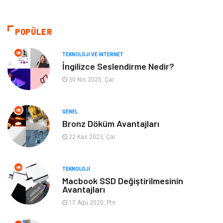
Eğitim & Kariyer
Makine
Otomotiv
Organizasyon
POPÜLER
Tanıtıcı Reklam
Güzellik & Bakım
TEKNOLOJI VE İNTERNET
İngilizce Seslendirme Nedir?
Giyim
Bilgisayar ve Yazılım
30 Nis 2025, Çar
Mobilya
Emlak
GENEL
Bronz Döküm Avantajları
Tekstil
Genel Kültür
22 Kas 2023, Çar
Kültür
Otel
TEKNOLOJI
Turizm
Spor Malzemeleri
Macbook SSD Değiştirilmesinin
Avantajları
17 Ağu 2020, Pts
Hediyelik Eşya
Aksesuar