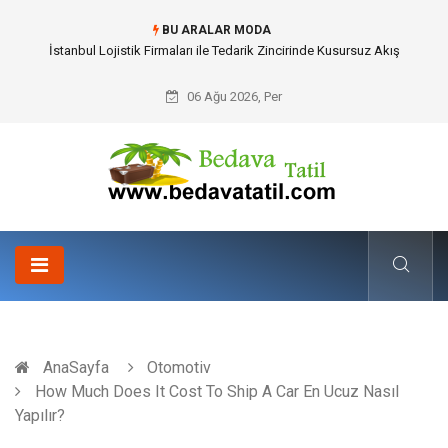
BU ARALAR MODA
Dalaman Bozburun Transfer: Seyahat Prestijinde Ve Zaman Yönetiminde
Yeni Dönem
06 Ağu 2026, Per
AnaSayfa
Otomotiv
How Much Does It Cost To Ship A Car En Ucuz Nasıl
Yapılır?