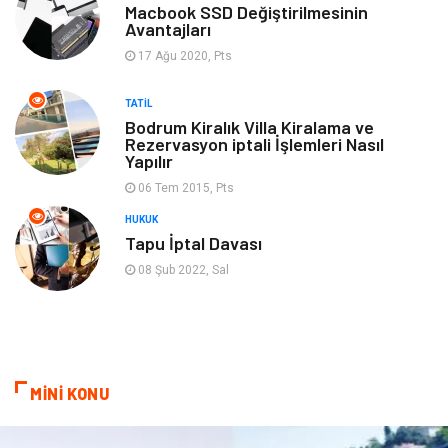
Turizm
Spor Malzemeleri
Macbook SSD Değiştirilmesinin
Avantajları
17 Ağu 2020, Pts
Hediyelik Eşya
Aksesuar
TATIL
oyun alanları
uçak yolculuğu önerileri
Bodrum Kiralık Villa Kiralama ve
Rezervasyon iptali İşlemleri Nasıl
Yapılır
Blogroll
Bilet
06 Tem 2015, Pts
Cruise
Moda
HUKUK
Tapu İptal Davası
Güzellik
Bakım
08 Şub 2022, Sal
Yurtdışı Turları
spor salonları
MİNİ KONU