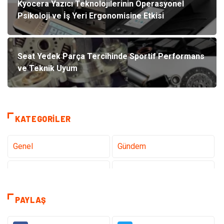
Kyocera Yazıcı Teknolojilerinin Operasyonel
Psikoloji ve İş Yeri Ergonomisine Etkisi
Seat Yedek Parça Tercihinde Sportif Performans
ve Teknik Uyum
KATEGORILER
Genel
Gündem
Teknoloji
Gezi Seyahat
Sağlık
Tatil
PAYLAŞ
Teknoloji ve İnternet
Hukuk