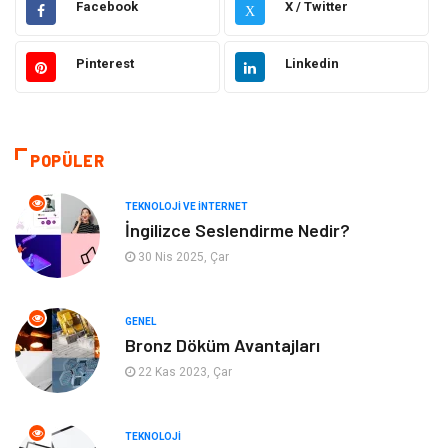
Facebook
X / Twitter
X
Elektrik ve Elektronik
Gıda
Pinterest
Linkedin
Eğitim & Kariyer
Makine
Otomotiv
Organizasyon
POPÜLER
Tanıtıcı Reklam
Güzellik & Bakım
TEKNOLOJI VE İNTERNET
İngilizce Seslendirme Nedir?
Giyim
Bilgisayar ve Yazılım
30 Nis 2025, Çar
Mobilya
Emlak
GENEL
Bronz Döküm Avantajları
Tekstil
Genel Kültür
22 Kas 2023, Çar
Kültür
Otel
TEKNOLOJI