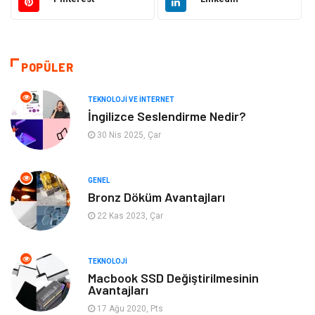
Eğitim & Kariyer
Makine
Otomotiv
Organizasyon
POPÜLER
Tanıtıcı Reklam
Güzellik & Bakım
TEKNOLOJI VE İNTERNET
İngilizce Seslendirme Nedir?
Giyim
Bilgisayar ve Yazılım
30 Nis 2025, Çar
Mobilya
Emlak
GENEL
Bronz Döküm Avantajları
Tekstil
Genel Kültür
22 Kas 2023, Çar
Kültür
Otel
TEKNOLOJI
Turizm
Spor Malzemeleri
Macbook SSD Değiştirilmesinin
Avantajları
17 Ağu 2020, Pts
Hediyelik Eşya
Aksesuar