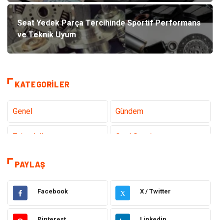
Seat Yedek Parça Tercihinde Sportif Performans
ve Teknik Uyum
KATEGORILER
Genel
Gündem
Teknoloji
Gezi Seyahat
Sağlık
Tatil
PAYLAŞ
Teknoloji ve İnternet
Hukuk
Facebook
X / Twitter
X
Elektrik ve Elektronik
Gıda
Pinterest
Linkedin