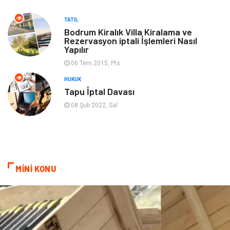
TATIL
oyun alanları
uçak yolculuğu önerileri
Bodrum Kiralık Villa Kiralama ve
Rezervasyon iptali İşlemleri Nasıl
Yapılır
Blogroll
Bilet
06 Tem 2015, Pts
Cruise
Moda
HUKUK
Tapu İptal Davası
Güzellik
Bakım
08 Şub 2022, Sal
Yurtdışı Turları
spor salonları
MİNİ KONU