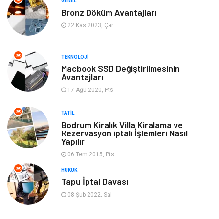
GENEL
Bronz Döküm Avantajları
Tekstil
Genel Kültür
22 Kas 2023, Çar
Kültür
Otel
TEKNOLOJI
Turizm
Spor Malzemeleri
Macbook SSD Değiştirilmesinin
Avantajları
17 Ağu 2020, Pts
Hediyelik Eşya
Aksesuar
TATIL
oyun alanları
uçak yolculuğu önerileri
Bodrum Kiralık Villa Kiralama ve
Rezervasyon iptali İşlemleri Nasıl
Yapılır
Blogroll
Bilet
06 Tem 2015, Pts
Cruise
Moda
HUKUK
Tapu İptal Davası
Güzellik
Bakım
08 Şub 2022, Sal
Yurtdışı Turları
spor salonları