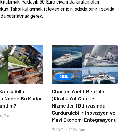
iralamak. Yaklaşık 50 Euro civarında kiraları olan
n. Taksi kullanmak isteyenler için, adada sınırlı sayıda
 da hatırlatmak gerek.
GENEL
atılık Villa
Charter Yacht Rentals
da Neden Bu Kadar
(Kiralık Yat Charter
randım?
Hizmetleri) Dünyasında
Sürdürülebilir İnovasyon ve
6, Pts
Mavi Ekonomi Entegrasyonu
10 Tem 2026, Cum