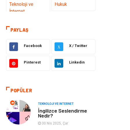
Teknoloji ve
Hukuk
İnternet
Elektrik ve
Gıda
PAYLAŞ
Elektronik
Facebook
X / Twitter
Eğitim & Kariyer
Makine
X
Otomotiv
Organizasyon
Pinterest
Linkedin
Tanıtıcı Reklam
Güzellik & Bakım
POPÜLER
Giyim
Bilgisayar ve
Yazılım
TEKNOLOJI VE İNTERNET
İngilizce Seslendirme
Mobilya
Emlak
Nedir?
30 Nis 2025, Çar
Tekstil
Genel Kültür