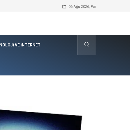
Kyocera Yazıcı Teknolojilerinin Operasyo
06 Ağu 2026, Per
NOLOJI VE İNTERNET