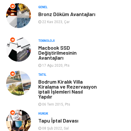
GENEL
Kültür
Otel
Bronz Döküm Avantajları
22 Kas 2023, Çar
Turizm
Spor Malzemeleri
TEKNOLOJI
Hediyelik Eşya
Aksesuar
Macbook SSD
Değiştirilmesinin
Avantajları
oyun alanları
uçak yolculuğu
önerileri
17 Ağu 2020, Pts
TATIL
Blogroll
Bilet
Bodrum Kiralık Villa
Kiralama ve Rezervasyon
iptali İşlemleri Nasıl
Cruise
Moda
Yapılır
06 Tem 2015, Pts
Güzellik
Bakım
HUKUK
Tapu İptal Davası
Yurtdışı Turları
spor salonları
08 Şub 2022, Sal