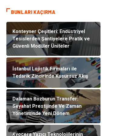
BUNLARI KAÇIRMA
Konteyner Çeşitleri: Endüstriyel
Tesislerden Şantiyelere Pratik ve
Güvenli Modüler Üniteler
İstanbul Lojistik Firmaları ile
Tedarik Zincirinde Kusursuz Akış
Dalaman Bozburun Transfer:
Seyahat Prestijinde Ve Zaman
Yönetiminde Yeni Dönem
Kyocera Yazıcı Teknolojilerinin