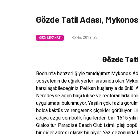
Gözde Tatil Adası, Mykono
Nis 2013, Sal
GEZI SEYAHAT
Gözde Tati
Bodrum’a benzerliğiyle tanıdığımız Mykonos Adas
sosyetenin de uğrak yerleri arasında olan Myko
karşılaşabileceğiniz Pelikan kuşlarıyla da ünlü.
Neredeyse adım başı kilise ve restoranlarla dol
uygulaması bulunmuyor. Yeşilin çok fazla görülm
bolca kaktüs ve rengarenk çiçekler görülüyor. L
adaya özgü sembolik figürlerden biri. 1615 yılın
Gialos’tur. Paradise Beach Club isimli plajı pop
bir diğer adresi olarak biliniyor. Yaz sezonunda