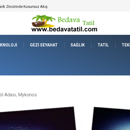
ahat Prestijinde Ve Zaman Yönetiminde Yeni Dönem
KNOLOJI
GEZI SEYAHAT
SAĞLIK
TATIL
TEK
il Adası, Mykonos