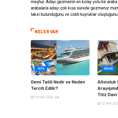
meşhur. Adayı gezmenin en kolay yolu bir araba k
arabalarla adayı çok kısa sürede gezmeniz mümkü
taksi bulunduğunu ve ciddi kuyruklar oluştuğunu
NELER VAR
TATIL
EMLAK
Gemi Tatili Nedir ve Neden
Altınoluk S
Tercih Edilir?
Arayışım
Titiz Dav
14 Tem 2026, Sal
13 Tem 202