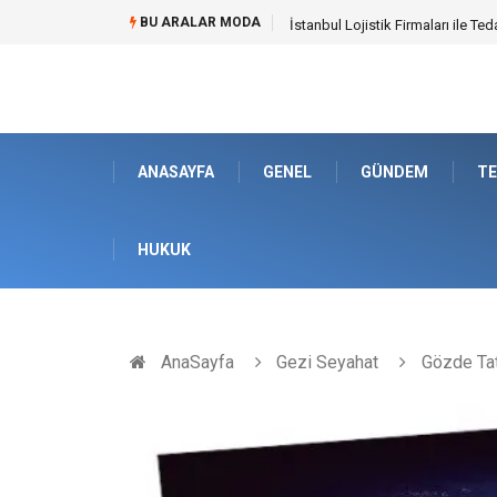
BU ARALAR MODA
Dalaman Bozburun Transfer: Sey
ANASAYFA
GENEL
GÜNDEM
TE
HUKUK
AnaSayfa
Gezi Seyahat
Gözde Tat