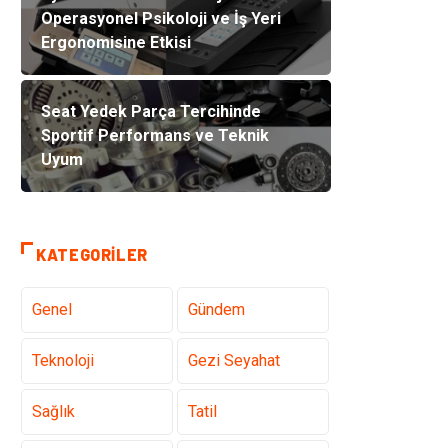
Operasyonel Psikoloji ve İş Yeri
Ergonomisine Etkisi
Seat Yedek Parça Tercihinde
Sportif Performans ve Teknik
Uyum
KATEGORILER
Genel
Gündem
Teknoloji
Gezi Seyahat
Sağlık
Tatil