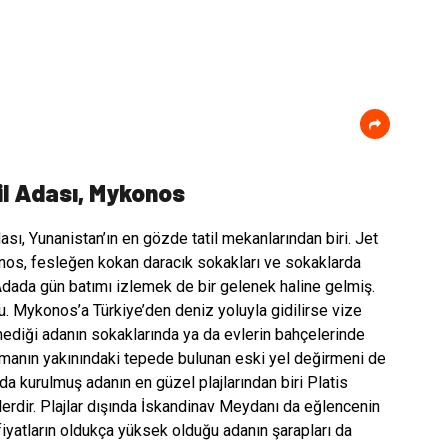
s
l Adası, Mykonos
ı, Yunanistan’ın en gözde tatil mekanlarından biri. Jet
nos, fesleğen kokan daracık sokakları ve sokaklarda
 Adada gün batımı izlemek de bir gelenek haline gelmiş.
u. Mykonos’a Türkiye’den deniz yoluyla gidilirse vize
ediği adanın sokaklarında ya da evlerin bahçelerinde
imanın yakınındaki tepede bulunan eski yel değirmeni de
da kurulmuş adanın en güzel plajlarından biri Platis
ülerdir. Plajlar dışında İskandinav Meydanı da eğlencenin
 fiyatların oldukça yüksek olduğu adanın şarapları da