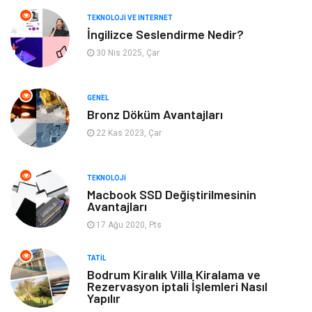
Tanıtıcı Reklam
Güzellik & Bakım
TEKNOLOJI VE İNTERNET
İngilizce Seslendirme Nedir?
Giyim
Bilgisayar ve Yazılım
30 Nis 2025, Çar
Mobilya
Emlak
GENEL
Bronz Döküm Avantajları
Tekstil
Genel Kültür
22 Kas 2023, Çar
Kültür
Otel
TEKNOLOJI
Turizm
Spor Malzemeleri
Macbook SSD Değiştirilmesinin
Avantajları
17 Ağu 2020, Pts
Hediyelik Eşya
Aksesuar
TATIL
oyun alanları
uçak yolculuğu önerileri
Bodrum Kiralık Villa Kiralama ve
Rezervasyon iptali İşlemleri Nasıl
Yapılır
Blogroll
Bilet