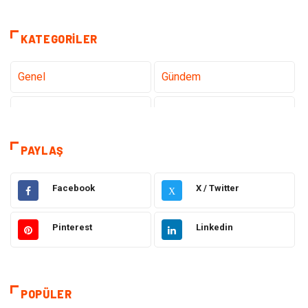
KATEGORILER
Genel
Gündem
Teknoloji
Gezi Seyahat
Sağlık
Tatil
PAYLAŞ
Teknoloji ve İnternet
Hukuk
Facebook
X / Twitter
X
Elektrik ve Elektronik
Gıda
Pinterest
Linkedin
Eğitim & Kariyer
Makine
Otomotiv
Organizasyon
POPÜLER