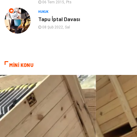
06 Tem 2015, Pts
Cruise
Moda
HUKUK
Tapu İptal Davası
Güzellik
Bakım
08 Şub 2022, Sal
Yurtdışı Turları
spor salonları
MİNİ KONU