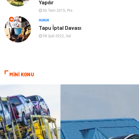
Yapılır
Blogroll
Bilet
06 Tem 2015, Pts
Cruise
Moda
HUKUK
Tapu İptal Davası
Güzellik
Bakım
08 Şub 2022, Sal
Yurtdışı Turları
spor salonları
MİNİ KONU