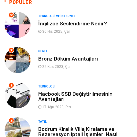
POPÜLER
Tanıtıcı Reklam
Güzellik & Bakım
TEKNOLOJI VE İNTERNET
İngilizce Seslendirme Nedir?
Giyim
Bilgisayar ve Yazılım
30 Nis 2025, Çar
Mobilya
Emlak
GENEL
Bronz Döküm Avantajları
Tekstil
Genel Kültür
22 Kas 2023, Çar
Kültür
Otel
TEKNOLOJI
Turizm
Spor Malzemeleri
Macbook SSD Değiştirilmesinin
Avantajları
17 Ağu 2020, Pts
Hediyelik Eşya
Aksesuar
TATIL
oyun alanları
uçak yolculuğu önerileri
Bodrum Kiralık Villa Kiralama ve
Rezervasyon iptali İşlemleri Nasıl