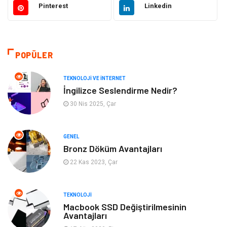
Pinterest
Linkedin
Eğitim & Kariyer
Makine
Otomotiv
Organizasyon
POPÜLER
Tanıtıcı Reklam
Güzellik & Bakım
TEKNOLOJI VE İNTERNET
İngilizce Seslendirme Nedir?
Giyim
Bilgisayar ve Yazılım
30 Nis 2025, Çar
Mobilya
Emlak
GENEL
Bronz Döküm Avantajları
Tekstil
Genel Kültür
22 Kas 2023, Çar
Kültür
Otel
TEKNOLOJI
Turizm
Spor Malzemeleri
Macbook SSD Değiştirilmesinin
Avantajları