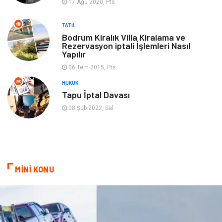
17 Ağu 2020, Pts
Hediyelik Eşya
Aksesuar
TATIL
oyun alanları
uçak yolculuğu önerileri
Bodrum Kiralık Villa Kiralama ve
Rezervasyon iptali İşlemleri Nasıl
Yapılır
Blogroll
Bilet
06 Tem 2015, Pts
Cruise
Moda
HUKUK
Tapu İptal Davası
Güzellik
Bakım
08 Şub 2022, Sal
Yurtdışı Turları
spor salonları
MİNİ KONU