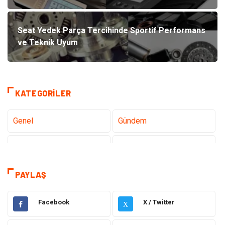
Seat Yedek Parça Tercihinde Sportif Performans
ve Teknik Uyum
KATEGORILER
Genel
Gündem
Teknoloji
Gezi Seyahat
Sağlık
Tatil
PAYLAŞ
Teknoloji ve İnternet
Hukuk
Facebook
X / Twitter
X
Elektrik ve Elektronik
Gıda