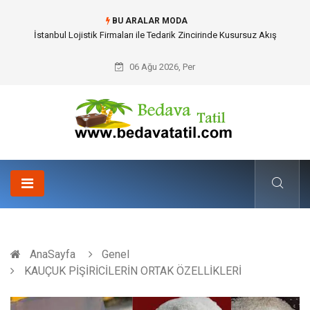
BU ARALAR MODA
Dalaman Bozburun Transfer: Seyahat Prestijinde Ve Zaman Yönetiminde
Yeni Dönem
06 Ağu 2026, Per
AnaSayfa
Genel
KAUÇUK PİŞİRİCİLERİN ORTAK ÖZELLİKLERİ