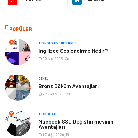
Eğitim & Kariyer
Makine
Otomotiv
Organizasyon
POPÜLER
Tanıtıcı Reklam
Güzellik & Bakım
TEKNOLOJI VE İNTERNET
İngilizce Seslendirme Nedir?
Giyim
Bilgisayar ve Yazılım
30 Nis 2025, Çar
Mobilya
Emlak
GENEL
Bronz Döküm Avantajları
Tekstil
Genel Kültür
22 Kas 2023, Çar
Kültür
Otel
TEKNOLOJI
Turizm
Spor Malzemeleri
Macbook SSD Değiştirilmesinin
Avantajları
17 Ağu 2020, Pts
Hediyelik Eşya
Aksesuar