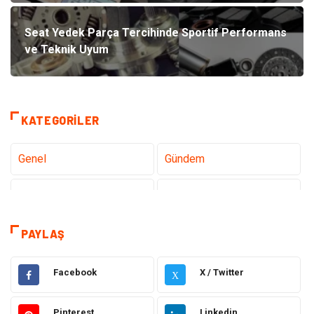
Seat Yedek Parça Tercihinde Sportif Performans
ve Teknik Uyum
KATEGORILER
Genel
Gündem
Teknoloji
Gezi Seyahat
Sağlık
Tatil
PAYLAŞ
Teknoloji ve İnternet
Hukuk
Facebook
X / Twitter
X
Elektrik ve Elektronik
Gıda
Pinterest
Linkedin