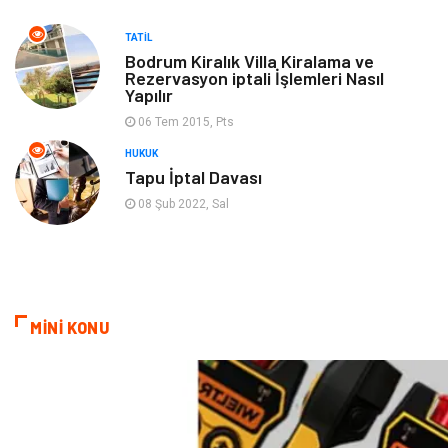
TATIL
oyun alanları
uçak yolculuğu önerileri
Bodrum Kiralık Villa Kiralama ve
Rezervasyon iptali İşlemleri Nasıl
Yapılır
Blogroll
Bilet
06 Tem 2015, Pts
Cruise
Moda
HUKUK
Tapu İptal Davası
Güzellik
Bakım
08 Şub 2022, Sal
Yurtdışı Turları
spor salonları
MİNİ KONU