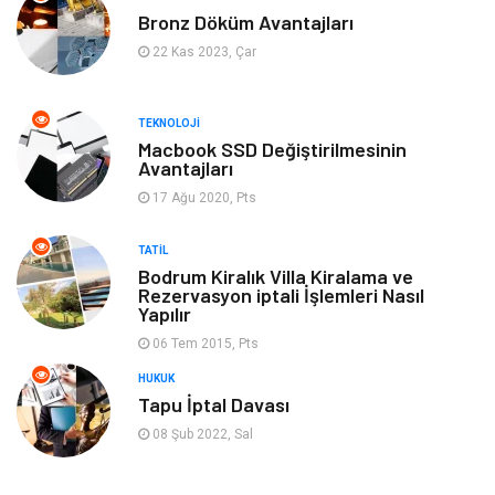
Bronz Döküm Avantajları
Tekstil
Genel Kültür
22 Kas 2023, Çar
Kültür
Otel
TEKNOLOJI
Turizm
Spor Malzemeleri
Macbook SSD Değiştirilmesinin
Avantajları
17 Ağu 2020, Pts
Hediyelik Eşya
Aksesuar
TATIL
oyun alanları
uçak yolculuğu önerileri
Bodrum Kiralık Villa Kiralama ve
Rezervasyon iptali İşlemleri Nasıl
Yapılır
Blogroll
Bilet
06 Tem 2015, Pts
Cruise
Moda
HUKUK
Tapu İptal Davası
Güzellik
Bakım
08 Şub 2022, Sal
Yurtdışı Turları
spor salonları