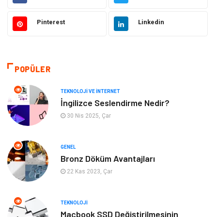
Elektrik ve Elektronik
Gıda
Pinterest
Linkedin
Eğitim & Kariyer
Makine
Otomotiv
Organizasyon
POPÜLER
Tanıtıcı Reklam
Güzellik & Bakım
TEKNOLOJI VE İNTERNET
İngilizce Seslendirme Nedir?
Giyim
Bilgisayar ve Yazılım
30 Nis 2025, Çar
Mobilya
Emlak
GENEL
Bronz Döküm Avantajları
Tekstil
Genel Kültür
22 Kas 2023, Çar
Kültür
Otel
TEKNOLOJI
Turizm
Spor Malzemeleri
Macbook SSD Değiştirilmesinin