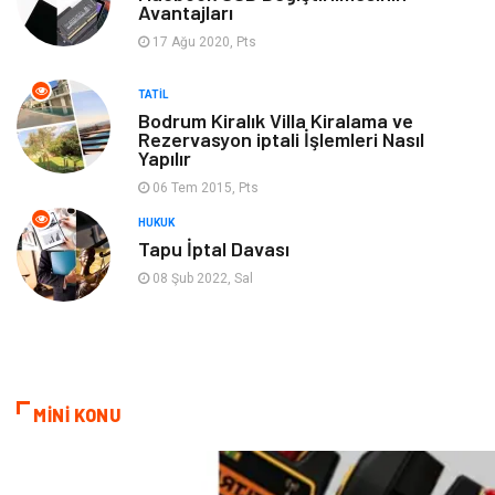
Avantajları
17 Ağu 2020, Pts
Hediyelik Eşya
Aksesuar
TATIL
oyun alanları
uçak yolculuğu önerileri
Bodrum Kiralık Villa Kiralama ve
Rezervasyon iptali İşlemleri Nasıl
Yapılır
Blogroll
Bilet
06 Tem 2015, Pts
Cruise
Moda
HUKUK
Tapu İptal Davası
Güzellik
Bakım
08 Şub 2022, Sal
Yurtdışı Turları
spor salonları
MİNİ KONU