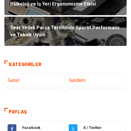
Psikoloji ve İş Yeri Ergonomisine Etkisi
Seat Yedek Parça Tercihinde Sportif Performans
ve Teknik Uyum
KATEGORILER
Genel
Gündem
Teknoloji
Gezi Seyahat
Sağlık
Tatil
PAYLAŞ
Teknoloji ve İnternet
Hukuk
Facebook
X / Twitter
X