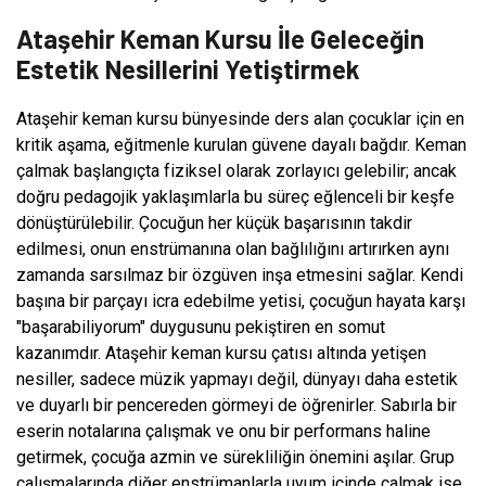
Ataşehir Keman Kursu İle Geleceğin
Estetik Nesillerini Yetiştirmek
Ataşehir keman kursu bünyesinde ders alan çocuklar için en
kritik aşama, eğitmenle kurulan güvene dayalı bağdır. Keman
çalmak başlangıçta fiziksel olarak zorlayıcı gelebilir; ancak
doğru pedagojik yaklaşımlarla bu süreç eğlenceli bir keşfe
dönüştürülebilir. Çocuğun her küçük başarısının takdir
edilmesi, onun enstrümanına olan bağlılığını artırırken aynı
zamanda sarsılmaz bir özgüven inşa etmesini sağlar. Kendi
başına bir parçayı icra edebilme yetisi, çocuğun hayata karşı
"başarabiliyorum" duygusunu pekiştiren en somut
kazanımdır. Ataşehir keman kursu çatısı altında yetişen
nesiller, sadece müzik yapmayı değil, dünyayı daha estetik
ve duyarlı bir pencereden görmeyi de öğrenirler. Sabırla bir
eserin notalarına çalışmak ve onu bir performans haline
getirmek, çocuğa azmin ve sürekliliğin önemini aşılar. Grup
çalışmalarında diğer enstrümanlarla uyum içinde çalmak ise