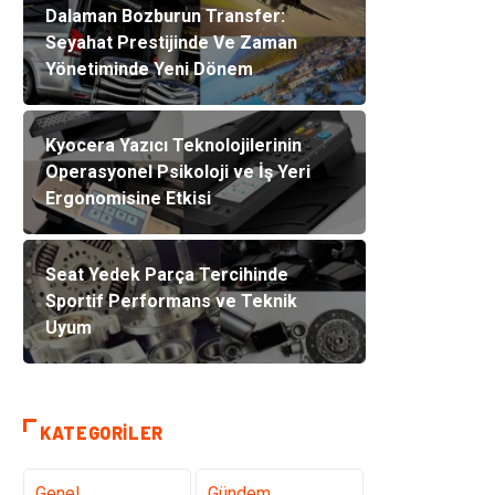
Dalaman Bozburun Transfer:
Seyahat Prestijinde Ve Zaman
Yönetiminde Yeni Dönem
Kyocera Yazıcı Teknolojilerinin
Operasyonel Psikoloji ve İş Yeri
Ergonomisine Etkisi
Seat Yedek Parça Tercihinde
Sportif Performans ve Teknik
Uyum
KATEGORILER
Genel
Gündem