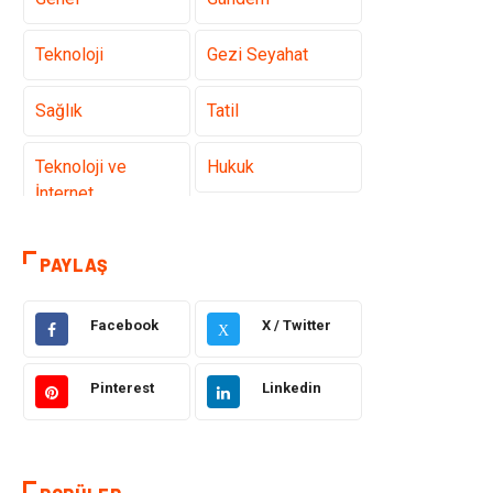
Teknoloji
Gezi Seyahat
Sağlık
Tatil
Teknoloji ve
Hukuk
İnternet
Elektrik ve
Gıda
PAYLAŞ
Elektronik
Facebook
X / Twitter
Eğitim & Kariyer
Makine
X
Otomotiv
Organizasyon
Pinterest
Linkedin
Tanıtıcı Reklam
Güzellik & Bakım