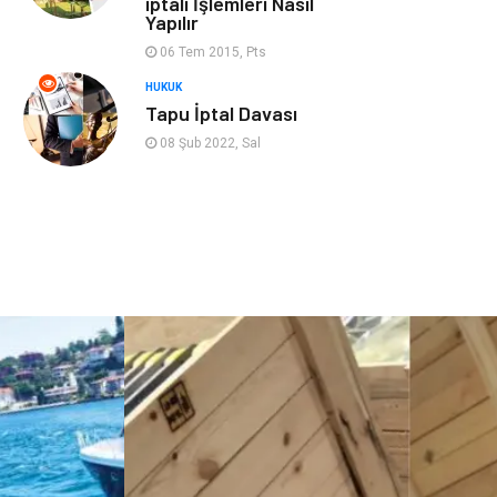
iptali İşlemleri Nasıl
Cruise
Moda
Yapılır
06 Tem 2015, Pts
Güzellik
Bakım
HUKUK
Tapu İptal Davası
Yurtdışı Turları
spor salonları
08 Şub 2022, Sal