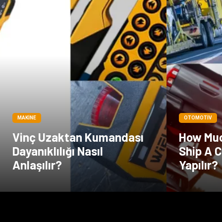
MAKINE
OTOMOTIV
Vinç Uzaktan Kumandası
How Muc
Dayanıklılığı Nasıl
Ship A C
Anlaşılır?
Yapılır?