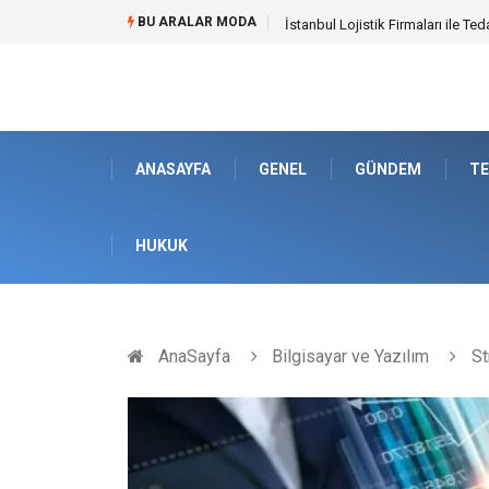
BU ARALAR MODA
Dalaman Bozburun Transfer: Sey
ANASAYFA
GENEL
GÜNDEM
TE
HUKUK
AnaSayfa
Bilgisayar ve Yazılım
St