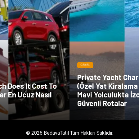
GENEL
Private Yacht Char
h Does It Cost To
(Özel Yat Kiralama)
ar En Ucuz Nasıl
Mavi Yolculukta İzo
Güvenli Rotalar
© 2026 BedavaTatil Tüm Hakları Saklıdır.