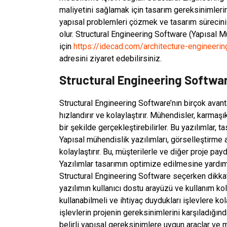
maliyetini sağlamak için tasarım gereksinimlerini
yapısal problemleri çözmek ve tasarım sürecin
olur. Structural Engineering Software (Yapısal M
için
https://idecad.com/architecture-engineerin
adresini ziyaret edebilirsiniz.
Structural Engineering Softwar
Structural Engineering Software’nın birçok avantaj
hızlandırır ve kolaylaştırır. Mühendisler, karmaşı
bir şekilde gerçekleştirebilirler. Bu yazılımlar, ta
Yapısal mühendislik yazılımları, görselleştirme a
kolaylaştırır. Bu, müşterilerle ve diğer proje payd
Yazılımlar tasarımın optimize edilmesine yardımc
Structural Engineering Software seçerken dikkat
yazılımın kullanıcı dostu arayüzü ve kullanım kola
kullanabilmeli ve ihtiyaç duydukları işlevlere ko
işlevlerin projenin gereksinimlerini karşıladığı
belirli yapısal gereksinimlere uygun araçlar ve 