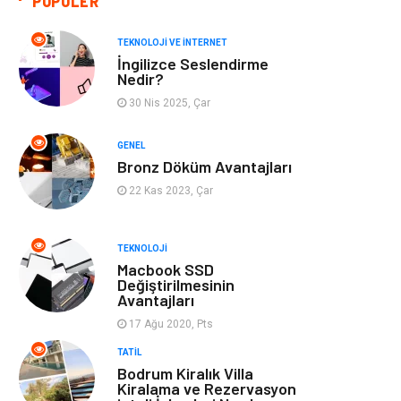
POPÜLER
Giyim
Bilgisayar ve
Yazılım
TEKNOLOJI VE İNTERNET
İngilizce Seslendirme
Mobilya
Emlak
Nedir?
30 Nis 2025, Çar
Tekstil
Genel Kültür
GENEL
Kültür
Otel
Bronz Döküm Avantajları
22 Kas 2023, Çar
Turizm
Spor Malzemeleri
TEKNOLOJI
Hediyelik Eşya
Aksesuar
Macbook SSD
Değiştirilmesinin
Avantajları
oyun alanları
uçak yolculuğu
önerileri
17 Ağu 2020, Pts
TATIL
Blogroll
Bilet
Bodrum Kiralık Villa
Kiralama ve Rezervasyon