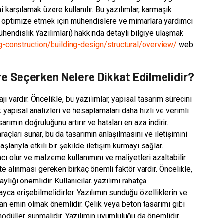
 karşılamak üzere kullanılır. Bu yazılımlar, karmaşık
i optimize etmek için mühendislere ve mimarlara yardımcı
ühendislik Yazılımları) hakkında detaylı bilgiye ulaşmak
g-construction/building-design/structural/overview/
web
e Seçerken Nelere Dikkat Edilmelidir?
ı vardır. Öncelikle, bu yazılımlar, yapısal tasarım sürecini
k yapısal analizleri ve hesaplamaları daha hızlı ve verimli
sarımın doğruluğunu artırır ve hataları en aza indirir.
raçları sunar, bu da tasarımın anlaşılmasını ve iletişimini
aşlarıyla etkili bir şekilde iletişim kurmayı sağlar.
ı olur ve malzeme kullanımını ve maliyetleri azaltabilir.
e alınması gereken birkaç önemli faktör vardır. Öncelikle,
ylığı önemlidir. Kullanıcılar, yazılımı rahatça
layca erişebilmelidirler. Yazılımın sunduğu özelliklerin ve
ndan emin olmak önemlidir. Çelik veya beton tasarımı gibi
modüller sunmalıdır. Yazılımın uyumluluğu da önemlidir,