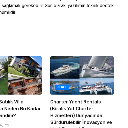
 sağlamak gerekebilir. Son olarak, yazılımın teknik destek
emlidir.
GENEL
atılık Villa
Charter Yacht Rentals
da Neden Bu Kadar
(Kiralık Yat Charter
randım?
Hizmetleri) Dünyasında
Sürdürülebilir İnovasyon ve
6, Pts