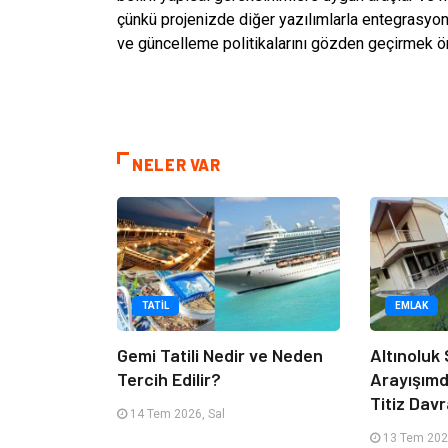
çünkü projenizde diğer yazılımlarla entegrasyon
ve güncelleme politikalarını gözden geçirmek ön
NELER VAR
TATIL
EMLAK
Gemi Tatili Nedir ve Neden
Altınoluk S
Tercih Edilir?
Arayışım
Titiz Dav
14 Tem 2026, Sal
13 Tem 202